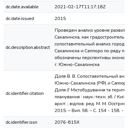
dc.date.available
2021-02-17T11:17:18Z
dc.date.issued
2015
Проведен анализ уровня развити
Сахалинска, как градостроительн
сопоставительный анализ город
dc.description.abstract
Сахалинска и Саппоро по ряду по
обозначены перспективы эконом
г. Южно-Сахалинска
Доля В. В. Сопоставительный ана
Южно-Сахалинска (РФ) и Cannopo (
Доля // Містобудування та терито
dc.identifier.citation
планування : наук.-техн. зб. / Київ.
архіт. ; відпов. ред. М. М. Осєтрін.
2015. – Вип. 58. – С. 154 - 158. - Б
dc.identifier.issn
2076-815Х