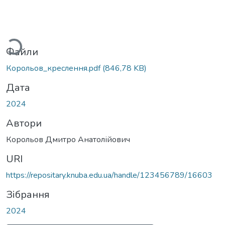
ься...
Файли
Корольов_креслення.pdf
(846,78 KB)
Дата
2024
Автори
Корольов Дмитро Анатолійович
URI
https://repositary.knuba.edu.ua/handle/123456789/16603
Зібрання
2024