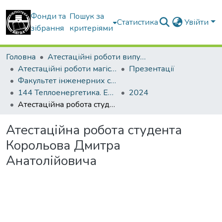
Фонди та
Пошук за
Статистика
Увійти
зібрання
критеріями
Головна
Атестаційні роботи випускників
Атестаційні роботи магістрів
Презентації
Факультет інженерних систем та екології
144 Теплоенергетика. Енергетичний менеджмент, енергоефективні муніципальні та промислові теплові технології
2024
Атестаційна робота студента Корольова Дмитра Анатолійовича
Атестаційна робота студента
Корольова Дмитра
Анатолійовича