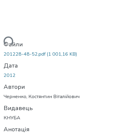
ься...
Файли
201228-48-52.pdf
(1 001,16 KB)
Дата
2012
Автори
Черненко, Костянтин Віталійович
Видавець
КНУБА
Анотація