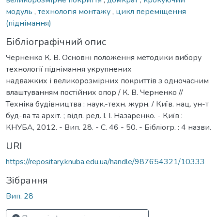
модуль
,
технологія монтажу
,
цикл переміщення
(піднімання)
Бібліографічний опис
Черненко К. В. Основні положення методики вибору
технології піднімання укрупнених
надважких і великорозмірних покриттів з одночасним
влаштуванням постійних опор / К. В. Черненко //
Техніка будівництва : наук.-техн. журн. / Київ. нац. ун-т
буд-ва та архіт. ; відп. ред. І. І. Назаренко. - Київ :
КНУБА, 2012. - Вип. 28. - С. 46 - 50. - Бібліогр. : 4 назви.
URI
https://repositary.knuba.edu.ua/handle/987654321/10333
Зібрання
Вип. 28