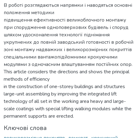
В роботі розглядаються напрямки і наводяться основні
положення методики
підвищення ефективності великоблочного монтажу
при спорудження одноповерхових будівель і споруд
шляхом удосконалення технології піднімання
укрупнених до повній заводський готовності в робочій
зоні монтажу надважких і великорозмірних покриттів
спеціальними вантажопідйомними крокуючими
модулями з одночасним влаштуванням постійних опор.
This article considers the directions and shows the principal
methods of efficiency
in the construction of one-storey buildings and structures
large-unit assembling by improving the integrated lift
technology of all set in the working area heavy and large-
scale coatings with special lifting walking modules while the
permanent supports are erected.
Ключові слова
великорозмірне покриття
,
домкрат
,
крокуючий