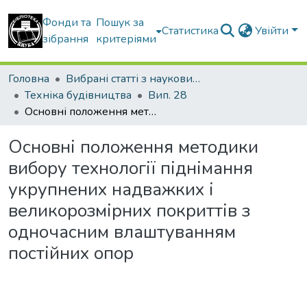
Фонди та
Пошук за
Статистика
Увійти
зібрання
критеріями
Головна
Вибрані статті з наукових збірників КНУБА
Техніка будівництва
Вип. 28
Основні положення методики вибору технології піднімання укрупнених надважких і великорозмірних покриттів з одночасним влаштуванням постійних опор
Основні положення методики
вибору технології піднімання
укрупнених надважких і
великорозмірних покриттів з
одночасним влаштуванням
постійних опор