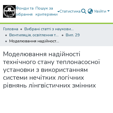
Фонди та
Пошук за
Статистика
Увійти
зібрання
критеріями
Головна
Вибрані статті з наукових збірників КНУБА
Вентиляція, освітлення та теплогазопостачання
Вип. 29
Моделювання надійності технічного стану теплонасосної установки з використанням системи нечітких логічних рівнянь лінгвістичних змінних
Моделювання надійності
технічного стану теплонасосної
установки з використанням
системи нечітких логічних
рівнянь лінгвістичних змінних