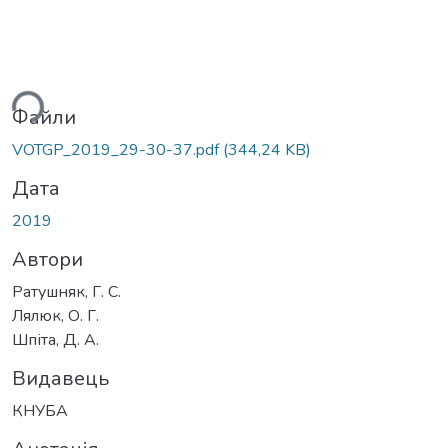
ься...
Файли
VOTGP_2019_29-30-37.pdf
(344,24 KB)
Дата
2019
Автори
Ратушняк, Г. С.
Лялюк, О. Г.
Шпіта, Д. А.
Видавець
КНУБА