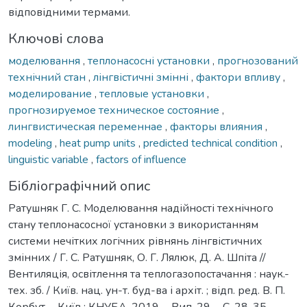
відповідними термами.
Ключові слова
моделювання
,
теплонасосні установки
,
прогнозований
технічний стан
,
лінгвістичні змінні
,
фактори впливу
,
моделирование
,
тепловые установки
,
прогнозируемое техническое состояние
,
лингвистическая переменнае
,
факторы влияния
,
modeling
,
heat pump units
,
predicted technical condition
,
linguistic variable
,
factors of influence
Бібліографічний опис
Ратушняк Г. С. Моделювання надійності технічного
стану теплонасосної установки з використанням
системи нечітких логічних рівнянь лінгвістичних
змінних / Г. С. Ратушняк, О. Г. Лялюк, Д. А. Шпіта //
Вентиляція, освітлення та теплогазопостачання : наук.-
тех. зб. / Київ. нац. ун-т. буд-ва і архіт. ; відп. ред. В. П.
Корбут. - Київ : КНУБА, 2019. - Вип. 29. - С. 28-35. -