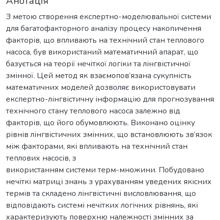
Анотація
З метою створення експертно-моделювальної системи
для багатофакторного аналізу процесу накопичення
факторів, що впливають на технічний стан теплового
насоса, був використаний математичний апарат, що
базується на теорії нечіткої логіки та лінгвістичної
змінної. Цей метод як взаємопов’язана сукупність
математичних моделей дозволяє використовувати
експертно-лінгвістичну інформацію для прогнозування
технічного стану теплового насоса залежно від
факторів, що його обумовлюють. Виконано оцінку
рівнів лінгвістичних змінних, що встановлюють зв’язок
між факторами, які впливають на технічний стан
теплових насосів, з
використанням системи терм-множини. Побудовано
нечіткі матриці знань з урахуванням уведених якісних
термів та складено лінгвістичні висловлювання, що
відповідають системі нечітких логічних рівнянь, які
характеризують поверхню належності змінних за