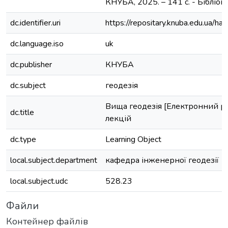
КНУБА, 2025. – 141 с. - Бібліогр. 
dc.identifier.uri
https://repositary.knuba.edu.ua
dc.language.iso
uk
dc.publisher
КНУБА
dc.subject
геодезія
Вища геодезія [Електронний ре
dc.title
лекцій
dc.type
Learning Object
local.subject.department
кафедра інженерної геодезії
local.subject.udc
528.23
Файли
Контейнер файлів