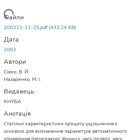
антажиться...
Файли
200211-21-25.pdf
(432,24 KB)
Дата
2002
Автори
Сівко, В. Й.
Назаренко, М. І.
Видавець
КНУБА
Анотація
Статичні характеристики процесу ущільнення є
основою для визначення параметрів автоматичного
управління (передаючої функції, часу післядії, часу