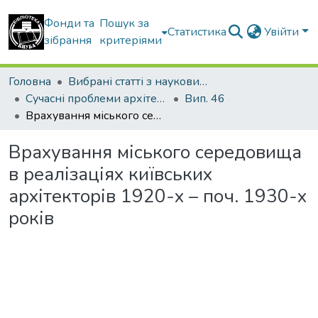
Фонди та
Пошук за
Статистика
Увійти
зібрання
критеріями
Головна
Вибрані статті з наукових збірників КНУБА
Сучасні проблеми архітектури та містобудування
Вип. 46
Врахування міського середовища в реалізаціях київських архітекторів 1920-х – поч. 1930-х років
Врахування міського середовища
в реалізаціях київських
архітекторів 1920-х – поч. 1930-х
років