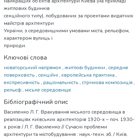
найкращих об’єктів архітектури Києва (на прикладі
житлових будинків
секційного типу), побудованих за проектами видатних
майстрів архітектури
України, з середовищними умовами міста, рельєфом,
характером вулиць і
природи.
Ключові слова
новаторський напрямок
,
житлові будинки
,
середня
поверховість
,
секційні
,
європейська практика
,
експресивність
,
раціональність
,
стрічкова композиція
,
рельєф
,
міське середовище
Бібліографічний опис
Василенко Л. Г. Врахування міського середовища в
реалізаціях київських архітекторів 1920-х – поч. 1930-
х років / Л. Г. Василенко // Сучасні проблеми
архітектури та містобудування : наук.-техн. зб. / Київ.