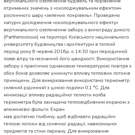
вертикального озеленення будівель та порівняння
отриманих значень з «охолоджувальним ефектом»
рослинного шару «зелених покрівель». Проведено
натурні дослідження «охолоджувального ефекту»
вертикального озеленення забору з винограду дикого
(Parthenocissus) на території Київського національного
університету будівництва і архітектури в теплий
період року 8 червня 2018р. о 14:30 при періодичній
появі вітру та незначній його швидкості. Використання
забору з практично однаковою температурою повітря з
обох боків дозволяє уникнути впливу теплових потоків
приміщень. Для вимірювання використано термометр
скляний рідинний з ціною поділки 0,1 °C. Для
мінімізації впливу радіаційної теплоти колба
термометра була захищена тепловідбивним екраном з
алюмінієвої фольги. Екран
мав достатню глибину, щоб відбивати радіаційні
теплові потоки від сонячної радіації, навколишніх
предметів та стіни паркану. Для вимірювання