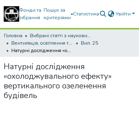
Фонди та
Пошук за
Статистика
Увійти
зібрання
критеріями
Головна
Вибрані статті з наукових збірників КНУБА
Вентиляція, освітлення та теплогазопостачання
Вип. 25
Натурні дослідження «охолоджувального ефекту» вертикального озеленення будівель
Натурні дослідження
«охолоджувального ефекту»
вертикального озеленення
будівель