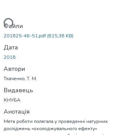
ься...
Файли
201825-46-51.pdf
(815,38 KB)
Дата
2018
Автори
Ткаченко, Т. М.
Видавець
КНУБА
Анотація
Мета роботи полягала у проведенні натурних
досліджень «охолоджувального ефекту»