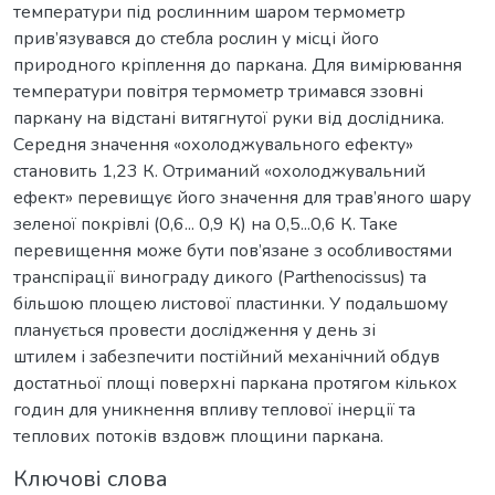
температури під рослинним шаром термометр
прив’язувався до стебла рослин у місці його
природного кріплення до паркана. Для вимірювання
температури повітря термометр тримався ззовні
паркану на відстані витягнутої руки від дослідника.
Середня значення «охолоджувального ефекту»
становить 1,23 К. Отриманий «охолоджувальний
ефект» перевищує його значення для трав’яного шару
зеленої покрівлі (0,6... 0,9 К) на 0,5...0,6 К. Таке
перевищення може бути пов’язане з особливостями
транспірації винограду дикого (Parthenocissus) та
більшою площею листової пластинки. У подальшому
планується провести дослідження у день зі
штилем і забезпечити постійний механічний обдув
достатньої площі поверхні паркана протягом кількох
годин для уникнення впливу теплової інерції та
теплових потоків вздовж площини паркана.
Ключові слова