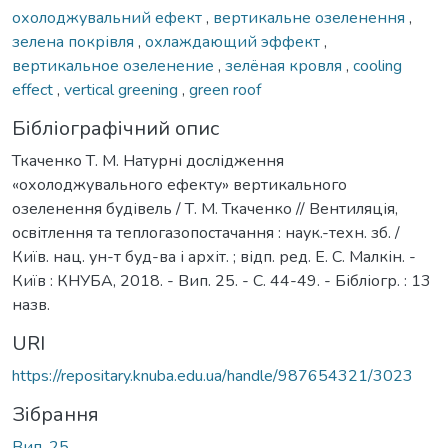
охолоджувальний ефект
,
вертикальне озеленення
,
зелена покрівля
,
охлаждающий эффект
,
вертикальное озеленение
,
зелёная кровля
,
cooling
effect
,
vertical greening
,
green roof
Бібліографічний опис
Ткаченко Т. М. Натурні дослідження
«охолоджувального ефекту» вертикального
озеленення будівель / Т. М. Ткаченко // Вентиляція,
освітлення та теплогазопостачання : наук.-техн. зб. /
Київ. нац. ун-т буд-ва і архіт. ; відп. ред. Е. С. Малкін. -
Київ : КНУБА, 2018. - Вип. 25. - С. 44-49. - Бібліогр. : 13
назв.
URI
https://repositary.knuba.edu.ua/handle/987654321/3023
Зібрання
Вип. 25