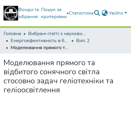
Фонди та
Пошук за
Статистика
Увійти
зібрання
критеріями
Головна
Вибрані статті з наукових збірників КНУБА
Енергоефективність в будівництві та архітектурі
Вип. 2
Моделювання прямого та відбитого сонячного світла стосовно задач геліотехніки та геліоосвітлення
Моделювання прямого та
відбитого сонячного світла
стосовно задач геліотехніки та
геліоосвітлення