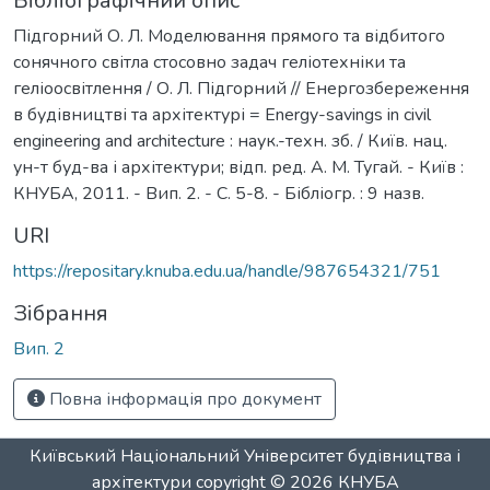
Бібліографічний опис
Підгорний О. Л. Моделювання прямого та відбитого
сонячного світла стосовно задач геліотехніки та
геліоосвітлення / О. Л. Підгорний // Енергозбереження
в будівництві та архітектурі = Еnergy-savings in civil
engineering and architecture : наук.-техн. зб. / Київ. нац.
ун-т буд-ва і архітектури; відп. ред. А. М. Тугай. - Київ :
КНУБА, 2011. - Вип. 2. - С. 5-8. - Бібліогр. : 9 назв.
URI
https://repositary.knuba.edu.ua/handle/987654321/751
Зібрання
Вип. 2
Повна інформація про документ
Київський Національний Університет будівництва і
архітектури
copyright © 2026
КНУБА