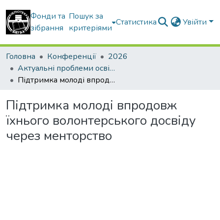
Фонди та
Пошук за
Статистика
Увійти
зібрання
критеріями
Головна
Конференції
2026
Актуальні проблеми освітнього процесу в контексті європейського вибору України
Підтримка молоді впродовж їхнього волонтерського досвіду через менторство
Підтримка молоді впродовж
їхнього волонтерського досвіду
через менторство