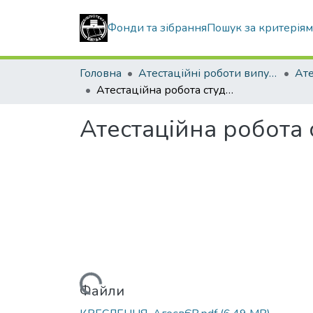
Фонди та зібрання
Пошук за критерія
Головна
Атестаційні роботи випускників
Атестаційна робота студента Агеєва Євгена Володимировича
Атестаційна робота
Вантажиться...
Файли