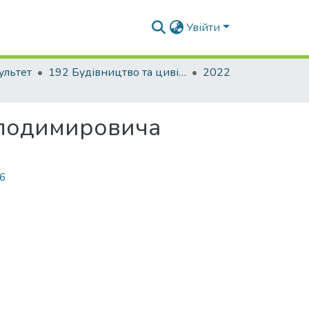
Увійти
ультет
192 Будівництво та цивільна інженерія. Промислове і цивільне будівництво
2022
олодимировича
36