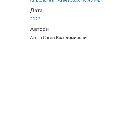
КРЕСЛЕННЯ_АгеєвЄВ.pdf
(6,49 MB)
Дата
2022
Автори
Агеєв Євген Володимирович