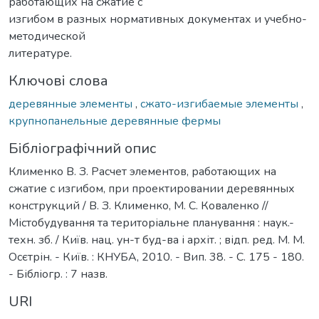
работающих на сжатие с
изгибом в разных нормативных документах и учебно-
методической
литературе.
Ключові слова
деревянные элементы
,
сжато-изгибаемые элементы
,
крупнопанельные деревянные фермы
Бібліографічний опис
Клименко В. З. Расчет элементов, работающих на
сжатие с изгибом, при проектировании деревянных
конструкций / В. З. Клименко, М. С. Коваленко //
Містобудування та територіальне планування : наук.-
техн. зб. / Київ. нац. ун-т буд-ва і архіт. ; відп. ред. М. М.
Осєтрін. - Київ. : КНУБА, 2010. - Вип. 38. - С. 175 - 180.
- Бібліогр. : 7 назв.
URI