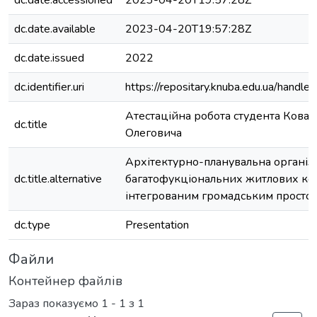
dc.date.accessioned
2023-04-20T19:57:28Z
dc.date.available
2023-04-20T19:57:28Z
dc.date.issued
2022
dc.identifier.uri
https://repositary.knuba.edu.ua/han
Атестаційна робота студента Кова
dc.title
Олеговича
Архітектурно-планувальна організ
dc.title.alternative
багатофукціональних житлових ком
інтегрованим громадським просто
dc.type
Presentation
Файли
Контейнер файлів
Зараз показуємо
1 - 1 з 1