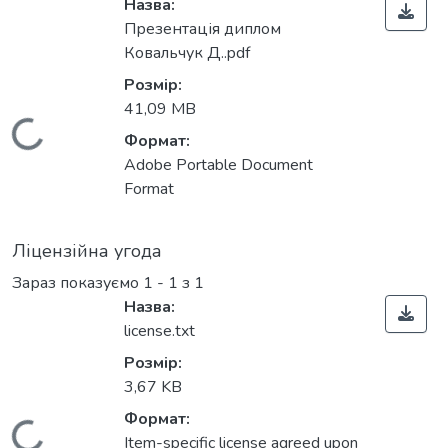
Назва:
Презентація диплом
Ковальчук Д..pdf
Розмір:
41,09 MB
Вантажиться...
Формат:
Adobe Portable Document
Format
Ліцензійна угода
Зараз показуємо
1 - 1 з 1
Назва:
license.txt
Розмір:
3,67 KB
Формат:
Item-specific license agreed upon