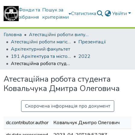
Фонди та
Пошук за
Статистика
Увійти
зібрання
критеріями
Головна
Атестаційні роботи випускників
Атестаційні роботи магістрів
Презентації
Архітектурний факультет
191 Архітектура та містобудування. Теорія архітектури
2022
Атестаційна робота студента Ковальчука Дмитра Олеговича
Атестаційна робота студента
Ковальчука Дмитра Олеговича
Скорочена інформація про документ
dc.contributor.author
Ковальчук Дмитро Олегович