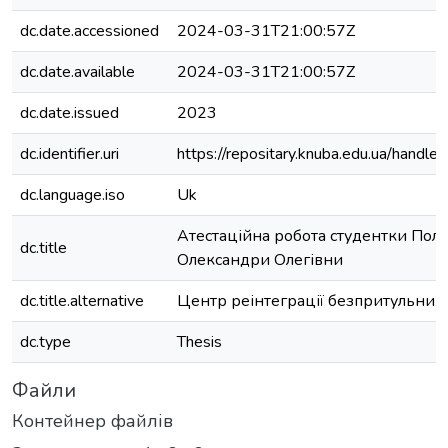
dc.date.accessioned
2024-03-31T21:00:57Z
dc.date.available
2024-03-31T21:00:57Z
dc.date.issued
2023
dc.identifier.uri
https://repositary.knuba.edu.ua/han
dc.language.iso
Uk
Атестаційна робота студентки Пол
dc.title
Олександри Олегівни
dc.title.alternative
Центр реінтеграції безпритульних 
dc.type
Thesis
Файли
Контейнер файлів