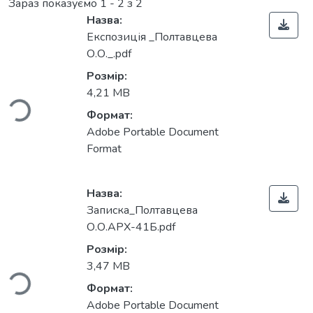
Зараз показуємо
1 - 2 з 2
Назва:
Експозиція _Полтавцева
О.О._.pdf
ться...
Розмір:
4,21 MB
Формат:
Adobe Portable Document
Format
Назва:
Записка_Полтавцева
О.О.АРХ-41Б.pdf
ться...
Розмір:
3,47 MB
Формат:
Adobe Portable Document