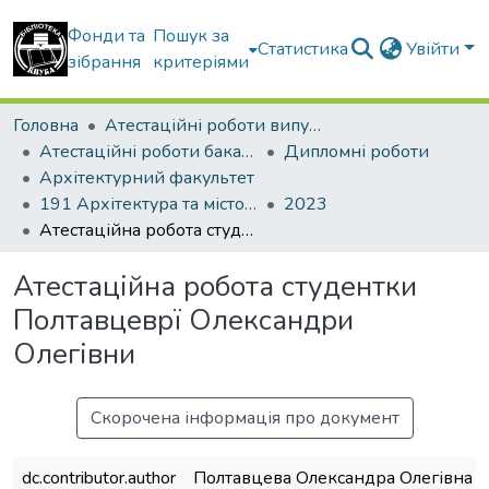
Фонди та
Пошук за
Статистика
Увійти
зібрання
критеріями
Головна
Атестаційні роботи випускників
Атестаційні роботи бакалаврів
Дипломні роботи
Архітектурний факультет
191 Архітектура та містобудування
2023
Атестаційна робота студентки Полтавцеврї Олександри Олегівни
Атестаційна робота студентки
Полтавцеврї Олександри
Олегівни
Скорочена інформація про документ
dc.contributor.author
Полтавцева Олександра Олегівна