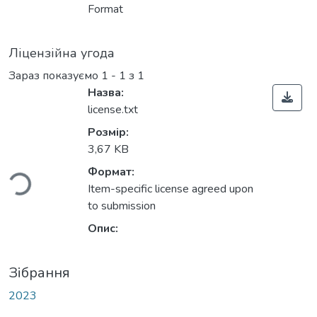
Format
Ліцензійна угода
Зараз показуємо
1 - 1 з 1
Назва:
license.txt
Розмір:
ться...
3,67 KB
Формат:
Item-specific license agreed upon
to submission
Опис:
Зібрання
2023