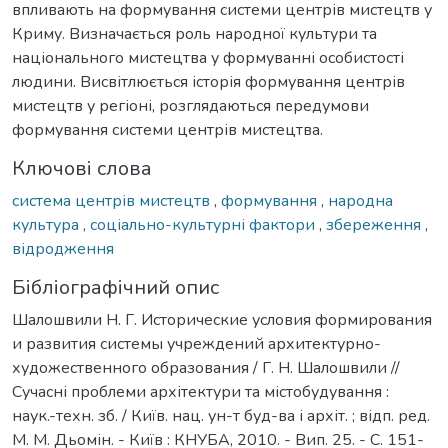
впливають на формування системи центрів мистецтв у
Криму. Визначається роль народної культури та
національного мистецтва у формуванні особистості
людини. Висвітлюється історія формування центрів
мистецтв у регіоні, розглядаються передумови
формування системи центрів мистецтва.
Ключові слова
система центрів мистецтв
,
формування
,
народна
культура
,
соціально-культурні фактори
,
збереження
,
відродження
Бібліографічний опис
Шалошвили Н. Г. Исторические условия формирования
и развития системы учреждений архитектурно-
художественного образования / Г. Н. Шалошвили //
Сучасні проблеми архітектури та містобудування :
наук.-техн. зб. / Київ. нац. ун-т буд-ва і архіт. ; відп. ред.
М. М. Дьомін. - Київ : КНУБА, 2010. - Вип. 25. - С. 151-