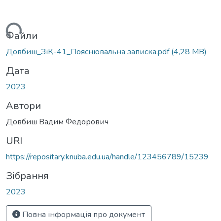
антажиться...
Файли
Довбиш_ЗіК-41_Пояснювальна записка.pdf
(4,28 MB)
Дата
2023
Автори
Довбиш Вадим Федорович
URI
https://repositary.knuba.edu.ua/handle/123456789/15239
Зібрання
2023
Повна інформація про документ