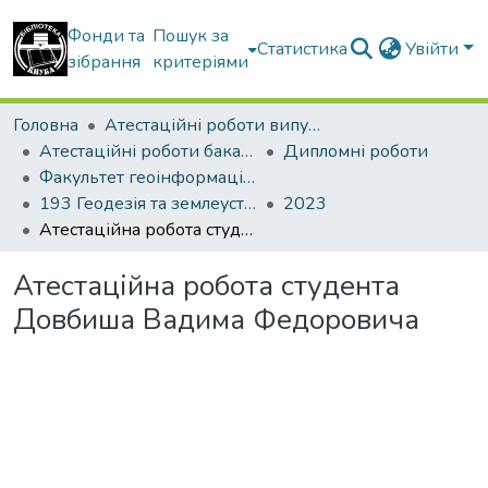
Фонди та
Пошук за
Статистика
Увійти
зібрання
критеріями
Головна
Атестаційні роботи випускників
Атестаційні роботи бакалаврів
Дипломні роботи
Факультет геоінформаційних систем та управління територіями
193 Геодезія та землеустрій. Землеустрій і кадастр
2023
Атестаційна робота студента Довбиша Вадима Федоровича
Атестаційна робота студента
Довбиша Вадима Федоровича