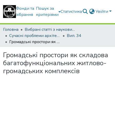
Фонди та
Пошук за
Статистика
Увійти
зібрання
критеріями
Головна
Вибрані статті з наукових збірників КНУБА
Сучасні проблеми архітектури та містобудування
Вип. 34
Громадські простори як складова багатофункціональних житлово-громадських комплексів
Громадські простори як складова
багатофункціональних житлово-
громадських комплексів