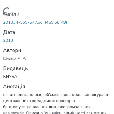
Вантажиться...
Файли
201334-569-577.pdf
(459,58 KB)
Дата
2013
Автори
Шуляр, А. Р.
Видавець
КНУБА
Анотація
в статті описано різні об’ємно-просторові конфігурації
центральних громадських просторів
багатофункціональних житловогромадських
комплексів. Описано їхні якісні відмінності для різних