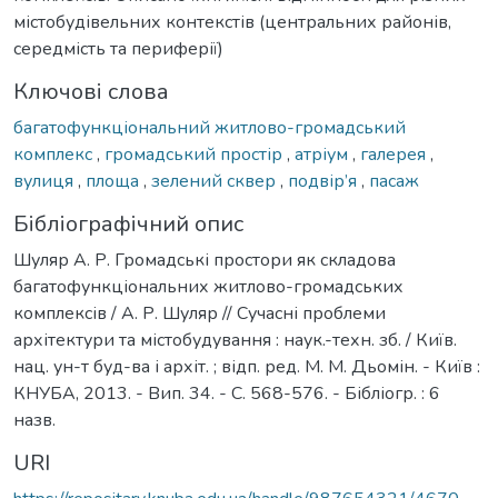
містобудівельних контекстів (центральних районів,
середмість та периферії)
Ключові слова
багатофункціональний житлово-громадський
комплекс
,
громадський простір
,
атріум
,
галерея
,
вулиця
,
площа
,
зелений сквер
,
подвір’я
,
пасаж
Бібліографічний опис
Шуляр А. Р. Громадські простори як складова
багатофункціональних житлово-громадських
комплексів / А. Р. Шуляр // Сучасні проблеми
архітектури та містобудування : наук.-техн. зб. / Київ.
нац. ун-т буд-ва і архіт. ; відп. ред. М. М. Дьомін. - Київ :
КНУБА, 2013. - Вип. 34. - С. 568-576. - Бібліогр. : 6
назв.
URI