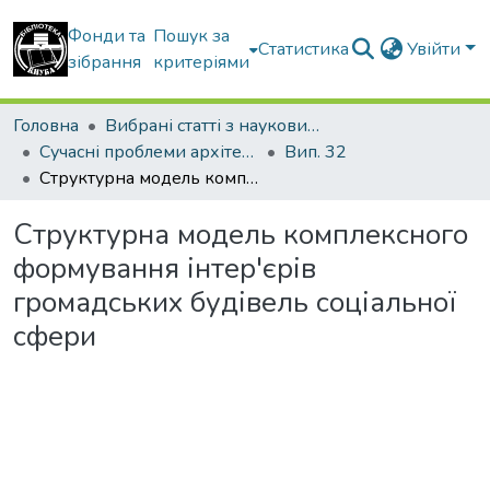
Фонди та
Пошук за
Статистика
Увійти
зібрання
критеріями
Головна
Вибрані статті з наукових збірників КНУБА
Сучасні проблеми архітектури та містобудування
Вип. 32
Структурна модель комплексного формування інтер'єрів громадських будівель соціальної сфери
Структурна модель комплексного
формування інтер'єрів
громадських будівель соціальної
сфери