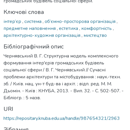
громадських будівель соціальної сфери.
Ключові слова
інтер‘єр
,
система
,
об‘ємно-просторова організація
,
предметне наповнення
,
естетика
,
комфортність
,
архітектурно-художня організація
,
мистецтво
Бібліографічний опис
Чернявський В. Г. Структурна модель комплексного
формування інтер'єрів громадських будівель
соціальної сфери / В. Г. Чернявський // Сучасні
проблеми архітектури та містобудування : наук.-техн.
зб. / Київ. нац. ун-т буд-ва і архіт. ; відп. ред. М. М.
Дьомін. - Київ : КНУБА, 2013. - Вип. 32. - С. 502-507. -
Бібліогр. : 5 назв.
URI
https://repositary.knuba.edu.ua/handle/987654321/2963
Зібрання