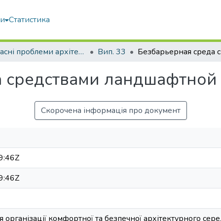
ми
Статистика
Сучасні проблеми архітектури та містобудування
Вип. 33
а средствами ландшафтной
Скорочена інформація про документ
9:46Z
9:46Z
ня організації комфортної та безпечної архітектурного с