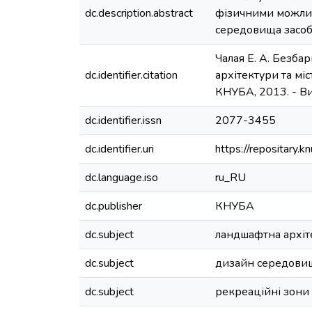
dc.description.abstract
фізичними можлив
середовища засоб
Чалая Е. А. Безба
dc.identifier.citation
архітектури та міст
КНУБА, 2013. - Вип.
dc.identifier.issn
2077-3455
dc.identifier.uri
https://repositary
dc.language.iso
ru_RU
dc.publisher
КНУБА
dc.subject
ландшафтна архіт
dc.subject
дизайн середови
dc.subject
рекреаційні зони