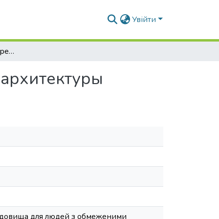
Увійти
Безбарьерная среда средствами ландшафтной архитектуры
 архитектуры
ередовища для людей з обмеженими