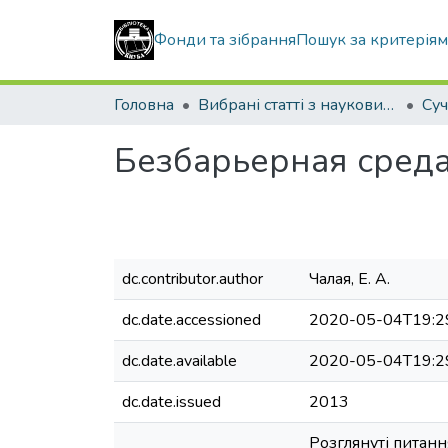
Фонди та зібрання
Пошук за критерія
Головна
Вибрані статті з наукових збірників КНУБА
Безбарьерная сред
dc.contributor.author
Чалая, Е. А.
dc.date.accessioned
2020-05-04T19:2
dc.date.available
2020-05-04T19:2
dc.date.issued
2013
Розглянуті питан