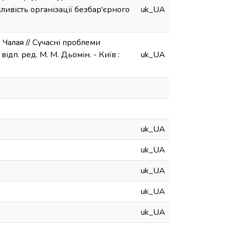
ивість організації безбар'єрного
uk_UA
Чалая // Сучасні проблеми
 відп. ред. М. М. Дьомін. - Київ :
uk_UA
uk_UA
uk_UA
uk_UA
uk_UA
uk_UA