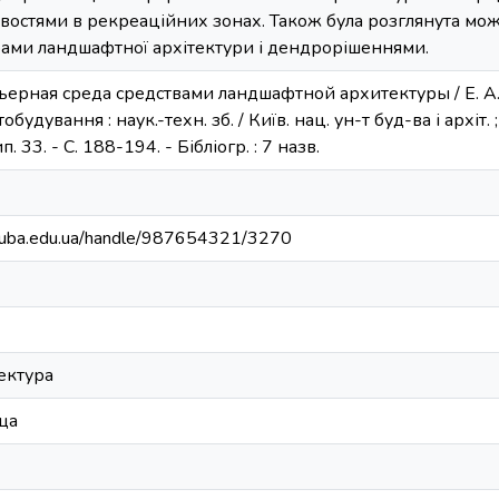
остями в рекреаційних зонах. Також була розглянута можл
ами ландшафтної архітектури і дендрорішеннями.
рьерная среда средствами ландшафтной архитектуры / Е. А. 
обудування : наук.-техн. зб. / Київ. нац. ун-т буд-ва і архіт. ;
 33. - С. 188-194. - Бібліогр. : 7 назв.
.knuba.edu.ua/handle/987654321/3270
ектура
ща