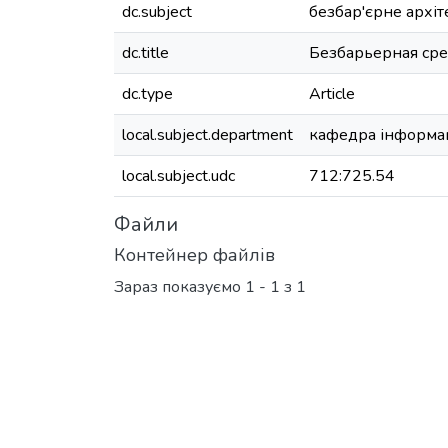
dc.subject
безбар'єрне архі
dc.title
Безбарьерная ср
dc.type
Article
local.subject.department
кафедра інформац
local.subject.udc
712:725.54
Файли
Контейнер файлів
Зараз показуємо
1 - 1 з 1