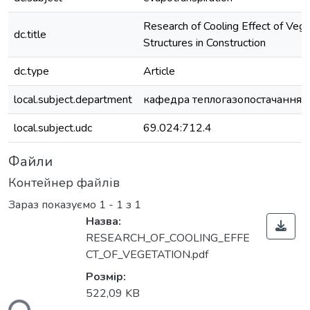
Research of Cooling Effect of Veg
dc.title
Structures in Construction
dc.type
Article
local.subject.department
кафедра теплогазопостачання і 
local.subject.udc
69.024:712.4
Файли
Контейнер файлів
Зараз показуємо
1 - 1 з 1
Назва:
RESEARCH_OF_COOLING_EFFE
CT_OF_VEGETATION.pdf
Розмір:
522,09 KB