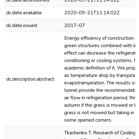
dc.date.accessioned
2020-09-21T11:14:02Z
dc.date.available
2020-09-21T11:14:02Z
dc.date.issued
2017-07
Energy efficiency of construction 
green structures combined with livi
effect can decrease the refrigeratio
conditioning or cooling systems. Ne
academic definition of it. We propo
as temperature drop by transpirati
dc.description.abstract
evapotranspiration. The results of 
tunnel provide the recommendatio
air flow in refrigeration period, thro
autumn if the grass is mowed or bo
grass is not mowed but taking in 
some opened corners.
Tkachenko T. Research of Cooling 