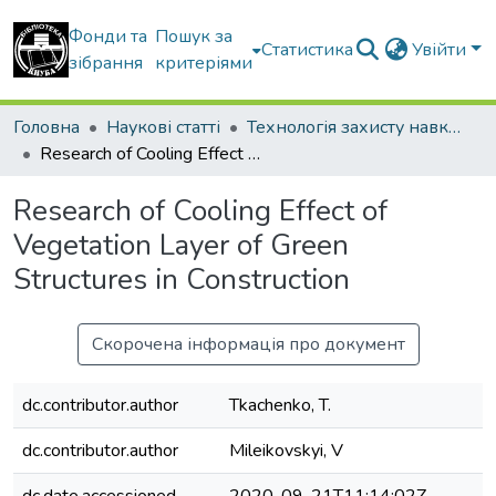
Фонди та
Пошук за
Статистика
Увійти
зібрання
критеріями
Головна
Наукові статті
Технологія захисту навколишнього середовища
Research of Cooling Effect of Vegetation Layer of Green Structures in Construction
Research of Cooling Effect of
Vegetation Layer of Green
Structures in Construction
Скорочена інформація про документ
dc.contributor.author
Tkachenko, T.
dc.contributor.author
Mileikovskyi, V