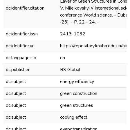
Layer of Green Structures in Constr
dc.identifier.citation
V. Mileikovskyi // International scien
conference World science. - Dubai,
(23). - P. 22 - 24. -
dc.identifier.issn
2413-1032
dc.identifier.uri
https://repositary.knuba.edu.ua
dc.language.iso
en
dc.publisher
RS Global
dc.subject
energy efficiency
dc.subject
green construction
dc.subject
green structures
dc.subject
cooling effect
dc.subject
evapotranspiration