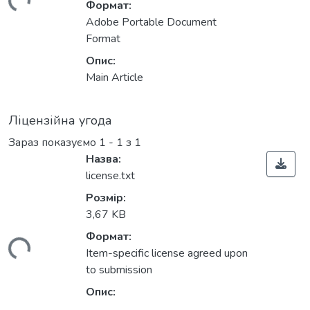
ться...
Формат:
Adobe Portable Document
Format
Опис:
Main Article
Ліцензійна угода
Зараз показуємо
1 - 1 з 1
Назва:
license.txt
Розмір:
3,67 KB
Формат:
ться...
Item-specific license agreed upon
to submission
Опис: