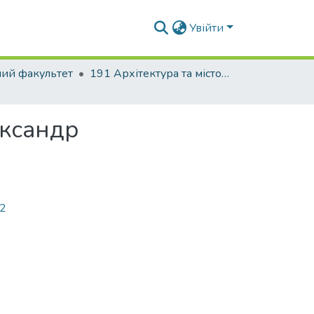
Увійти
ний факультет
191 Архітектура та містобудування. Дизайн архітектурного середовища
ександр
92