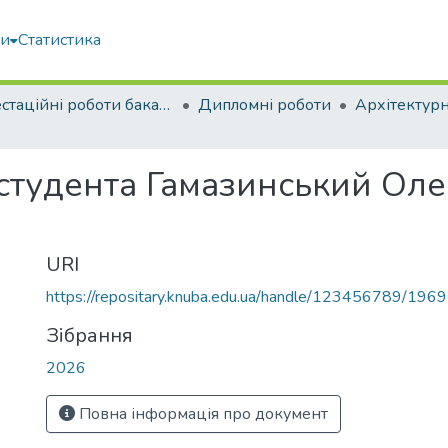
ми
Статистика
Атестаційні роботи бакалаврів
Дипломні роботи
Архітектур
 студента Гамазинський Ол
URI
https://repositary.knuba.edu.ua/handle/123456789/196
Зібрання
2026
Повна інформація про документ