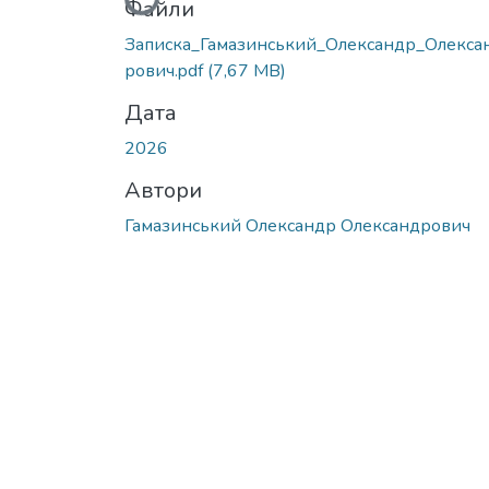
Вантажиться...
Файли
Записка_Гамазинський_Олександр_Олекса
рович.pdf
(7,67 MB)
Дата
2026
Автори
Гамазинський Олександр Олександрович