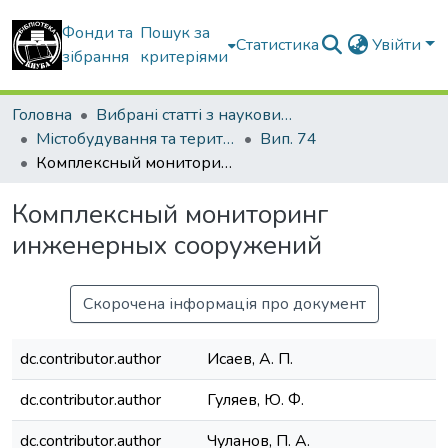
Фонди та
Пошук за
Статистика
Увійти
зібрання
критеріями
Головна
Вибрані статті з наукових збірників КНУБА
Містобудування та територіальне планування
Вип. 74
Комплексный мониторинг инженерных сооружений
Комплексный мониторинг
инженерных сооружений
Скорочена інформація про документ
dc.contributor.author
Исаев, А. П.
dc.contributor.author
Гуляев, Ю. Ф.
dc.contributor.author
Чуланов, П. А.