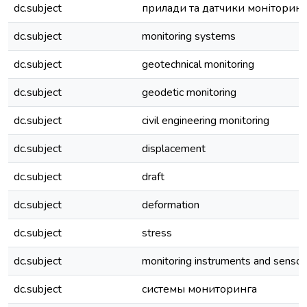
dc.subject
прилади та датчики моніторинг
dc.subject
monitoring systems
dc.subject
geotechnical monitoring
dc.subject
geodetic monitoring
dc.subject
civil engineering monitoring
dc.subject
displacement
dc.subject
draft
dc.subject
deformation
dc.subject
stress
dc.subject
monitoring instruments and sensor
dc.subject
системы мониторинга