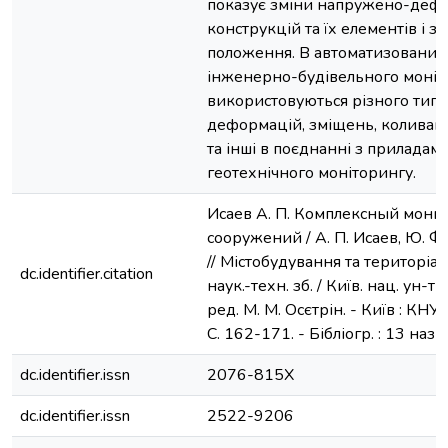
показує зміни напружено-дефо
конструкцій та їх елементів і з
положення. В автоматизованих
інженерно-будівельного моніт
використовуються різного типу
деформацій, зміщень, коливань
та інші в поєднанні з приладам
геотехнічного моніторингу.
Исаев А. П. Комплексный мон
сооружений / А. П. Исаев, Ю. Ф. 
// Містобудування та територіа
dc.identifier.citation
наук.-техн. зб. / Київ. нац. ун-т б
ред. М. М. Осєтрін. - Київ : КНУБ
С. 162-171. - Бібліогр. : 13 назв.
dc.identifier.issn
2076-815Х
dc.identifier.issn
2522-9206