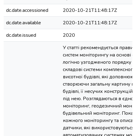
dc.date.accessioned
2020-10-21T11:48:17Z
dc.date.available
2020-10-21T11:48:17Z
dc.date.issued
2020
У статті рекомендується прави
систем моніторингу на основі см
логічно узгодженого порядку сл
складові системи комплексного
висотної будівлі, які доповнюю
створюючи загальну картину по
будівлі, її несучих конструкцій
під нею. Розглядаються в єднос
моніторинг, геодезичний моні
будівельний моніторинг. Показ
кожного моніторингу та описан
датчики, які використовуються 
автоматизованих системах моні