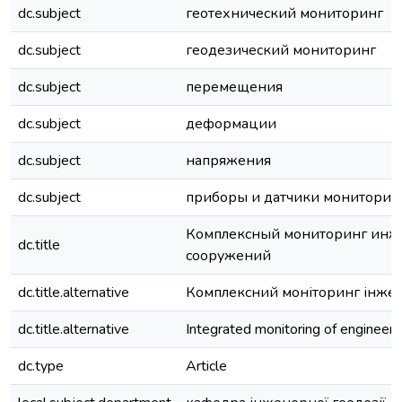
dc.subject
геотехнический мониторинг
dc.subject
геодезический мониторинг
dc.subject
перемещения
dc.subject
деформации
dc.subject
напряжения
dc.subject
приборы и датчики мониторин
Комплексный мониторинг ин
dc.title
сооружений
dc.title.alternative
Комплексний моніторинг інже
dc.title.alternative
Integrated monitoring of engineeri
dc.type
Article