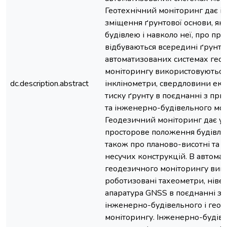
Геотехнічний моніторинг дає і
зміщення ґрунтової основи, яка
будівлею і навколо неї, про пр
відбуваються всередині ґрунто
автоматизованих системах геот
моніторингу використовуються
dc.description.abstract
інклінометри, свердловини екс
тиску ґрунту в поєднанні з пр
та інженерно-будівельного мон
Геодезичний моніторинг дає у
просторове положення будівлі та
також про планово-висотні та 
несучих конструкцій. В автома
геодезичного моніторингу вик
роботизовані тахеометри, нівел
апаратура GNSS в поєднанні з
інженерно-будівельного і геот
моніторингу. Інженерно-будів