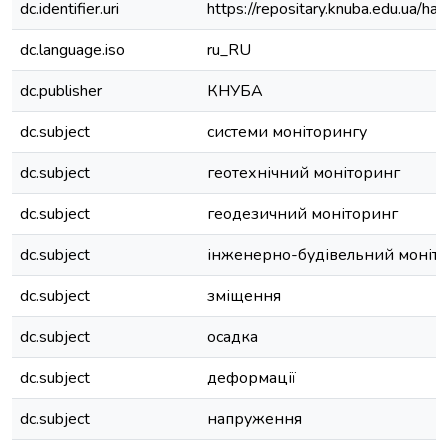
dc.identifier.uri
https://repositary.knuba.edu.ua
dc.language.iso
ru_RU
dc.publisher
КНУБА
dc.subject
системи моніторингу
dc.subject
геотехнічний моніторинг
dc.subject
геодезичний моніторинг
dc.subject
інженерно-будівельний моніт
dc.subject
зміщення
dc.subject
осадка
dc.subject
деформації
dc.subject
напруження