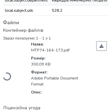
local.subject.department
кафедра інженерної геодезії
local.subject.udc
528.2
Файли
Контейнер файлів
Зараз показуємо
1 - 1 з 1
Назва:
MTP74-164-173.pdf
Розмір:
300,09 KB
Вантажиться...
Формат:
Adobe Portable Document
Format
Опис:
Ліцензійна угода