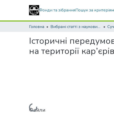
Фонди та зібрання
Пошук за критерія
Головна
Вибрані статті з наукових збірників КНУБА
Історичні передумо
на території кар’єрі
Вантажиться...
Файли