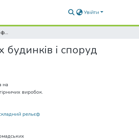
Увійти
Історичні передумови формування громадських будинків і споруд на території кар’єрів
 будинків і споруд
а на
 гірничих виробок.
складний рельєф
ромадських