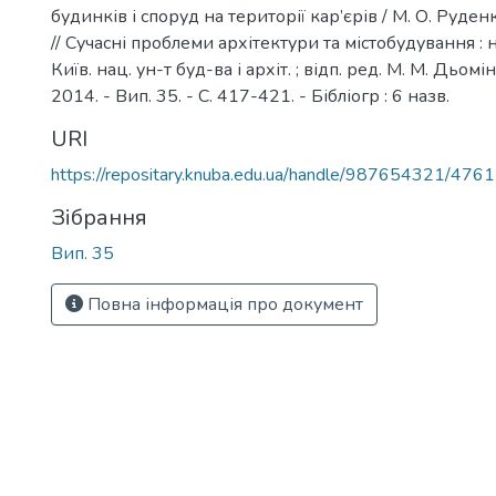
будинків і споруд на території кар’єрів / М. О. Руден
// Сучасні проблеми архітектури та містобудування : на
Київ. нац. ун-т буд-ва і архіт. ; відп. ред. М. М. Дьомі
2014. - Вип. 35. - С. 417-421. - Бібліогр : 6 назв.
URI
https://repositary.knuba.edu.ua/handle/987654321/4761
Зібрання
Вип. 35
Повна інформація про документ