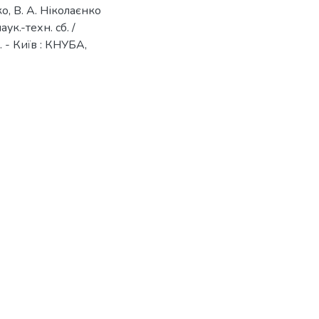
ко, В. А. Ніколаєнко
ук.-техн. сб. /
н. - Київ : КНУБА,