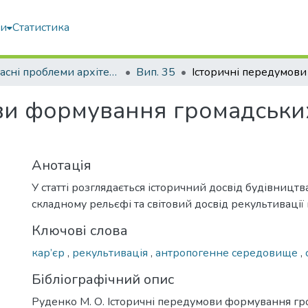
ми
Статистика
Сучасні проблеми архітектури та містобудування
Вип. 35
ви формування громадських
в
Анотація
У статті розглядається історичний досвід будівництв
складному рельєфі та світовий досвід рекультивації
Ключові слова
кар’єр
,
рекультивація
,
антропогенне середовище
,
Бібліографічний опис
Руденко М. О. Історичні передумови формування г