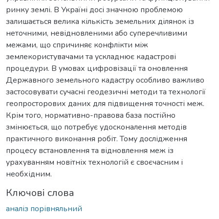
ринку землі. В Україні досі значною проблемою
залишається велика кількість земельних ділянок із
неточними, невідновленими або супе­речливими
межами, що спричиняє конфлікти між
землекористувачами та ускладнює кадастрові
процедури. В умовах цифровізації та оновлення
Державного земельного кадастру особливо важливо
застосовувати сучасні геодезичні методи та технології
геопросторових даних для підвищення точ­ності меж.
Крім того, нормативно-правова база постійно
змінюється, що потребує удосконалення методів
практичного виконання робіт. Тому дослідження
процесу встановлення та відновлення меж із
урахуванням нові­тніх технологій є своєчасним і
необхідним.
Ключові слова
аналіз порівняльний