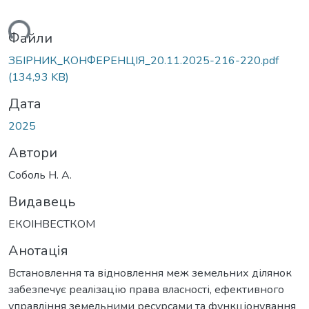
ться...
Файли
ЗБІРНИК_КОНФЕРЕНЦІЯ_20.11.2025-216-220.pdf
(134,93 KB)
Дата
2025
Автори
Соболь Н. А.
Видавець
ЕКОІНВЕСТКОМ
Анотація
Встановлення та відновлення меж земельних ділянок
забезпечує реаліза­цію права власності, ефективного
управління земельними ресурсами та фун­кціонування