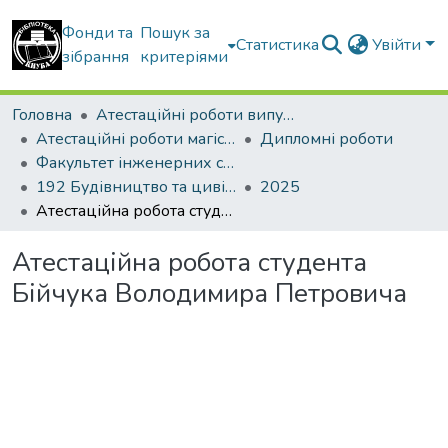
Фонди та
Пошук за
Статистика
Увійти
зібрання
критеріями
Головна
Атестаційні роботи випускників
Атестаційні роботи магістрів
Дипломні роботи
Факультет інженерних систем та екології
192 Будівництво та цивільна інженерія. Водопостачання та водовідведення
2025
Атестаційна робота студента Бійчука Володимира Петровича
Атестаційна робота студента
Бійчука Володимира Петровича