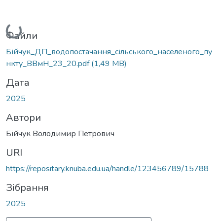
Вантажиться...
Файли
Бійчук_ДП_водопостачання_сільського_населеного_пу
нкту_ВВмН_23_20.pdf
(1,49 MB)
Дата
2025
Автори
Бійчук Володимир Петрович
URI
https://repositary.knuba.edu.ua/handle/123456789/15788
Зібрання
2025