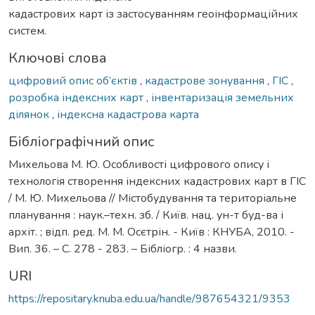
кадастрових карт із застосуванням геоінформаційних
систем.
Ключові слова
цифровий опис об’єктів
,
кадастрове зонування
,
ГІС
,
розробка індексних карт
,
інвентаризація земельних
ділянок
,
індексна кадастрова карта
Бібліографічний опис
Михельова М. Ю. Особливості цифрового опису і
технологія створення індексних кадастрових карт в ГІС
/ М. Ю. Михельова // Містобудування та територіальне
планування : наук.–техн. зб. / Київ. нац. ун-т буд-ва і
архіт. ; відп. ред. М. М. Осєтрін. - Київ : КНУБА, 2010. -
Вип. 36. – С. 278 - 283. – Бібліогр. : 4 назви.
URI
https://repositary.knuba.edu.ua/handle/987654321/9353