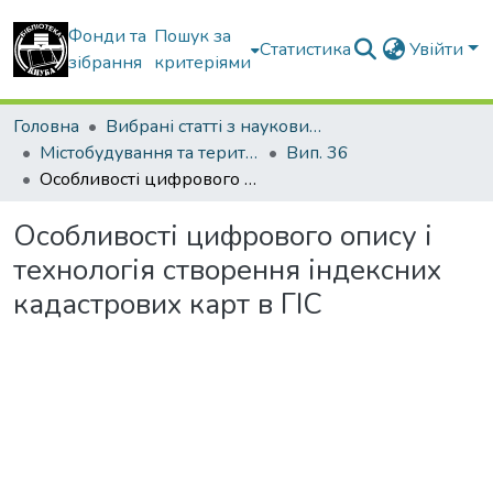
Фонди та
Пошук за
Статистика
Увійти
зібрання
критеріями
Головна
Вибрані статті з наукових збірників КНУБА
Містобудування та територіальне планування
Вип. 36
Особливості цифрового опису і технологія створення індексних кадастрових карт в ГІС
Особливості цифрового опису і
технологія створення індексних
кадастрових карт в ГІС