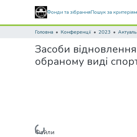
Фонди та зібрання
Пошук за критерія
Головна
Конференції
2023
Засоби відновлення
обраному виді спор
Вантажиться...
Файли