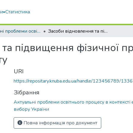
ми
Статистика
Актуальні проблеми освітнього процесу в контексті європейського вибору України
Засоби відновлення та підвищення фізичної працездатності в обраному виді спорту
 та підвищення фізичної пр
ту
URI
https://repositary.knuba.edu.ua/handle/123456789/133
Зібрання
Актуальні проблеми освітнього процесу в контексті
вибору України
Повна інформація про документ