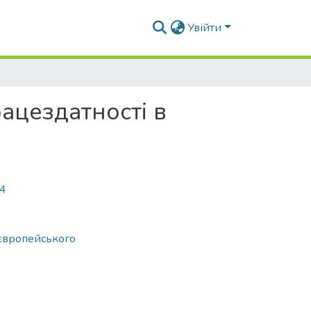
Увійти
ацездатності в
64
 європейського