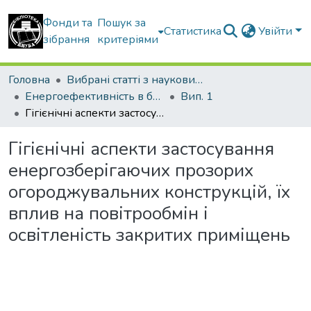
Фонди та
Пошук за
Статистика
Увійти
зібрання
критеріями
Головна
Вибрані статті з наукових збірників КНУБА
Енергоефективність в будівництві та архітектурі
Вип. 1
Гігієнічні аспекти застосування енергозберігаючих прозорих огороджувальних конструкцій, їх вплив на повітрообмін і освітленість закритих приміщень
Гігієнічні аспекти застосування
енергозберігаючих прозорих
огороджувальних конструкцій, їх
вплив на повітрообмін і
освітленість закритих приміщень