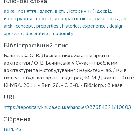
Ключові слова
арка
,
поняття
,
властивість
,
історичний досвід
,
конструкція
,
проріз
,
декоративність
,
сучасність
,
an
arch
,
concept
,
properties
,
historical experience
,
design
,
aperture
,
decorativе
,
modernity
Бібліографічний опис
Бачинська О. В. Досвід використання арки в
архітектурі / О. В. Бачинська // Сучасні проблеми
архітектури та містобудування : наук.-техн. зб. / Київ.
нац. ун-т буд-ва і архіт. ; відп. ред. М. М. Дьомін. - Київ :
КНУБА, 2011. - Вип. 26. - С. 3-8. - Бібліогр. : 8 назв.
URI
https://repositary.knuba.edu.ua/handle/987654321/10603
Зібрання
Вип. 26