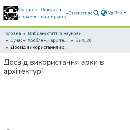
Фонди та
Пошук за
Статистика
Увійти
зібрання
критеріями
Головна
Вибрані статті з наукових збірників КНУБА
Сучасні проблеми архітектури та містобудування
Вип. 26
Досвід використання арки в архітектурі
Досвід використання арки в
архітектурі