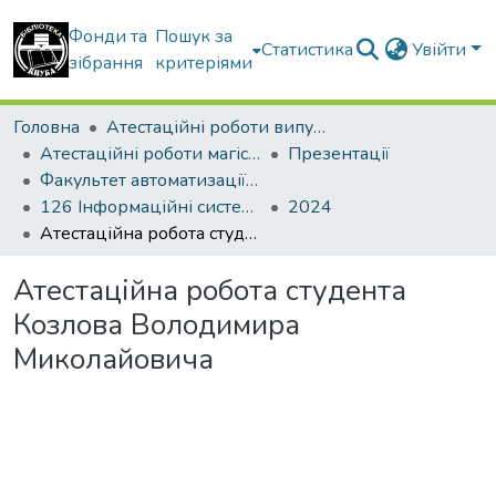
Фонди та
Пошук за
Статистика
Увійти
зібрання
критеріями
Головна
Атестаційні роботи випускників
Атестаційні роботи магістрів
Презентації
Факультет автоматизації і інформаційних технологій
126 Інформаційні системи та технології. Управління проєктами
2024
Атестаційна робота студента Козлова Володимира Миколайовича
Атестаційна робота студента
Козлова Володимира
Миколайовича