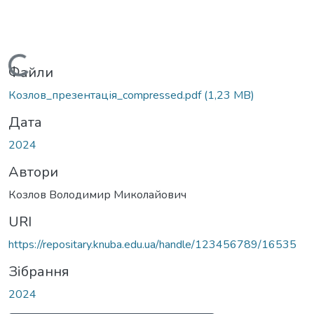
Вантажиться...
Файли
Козлов_презентація_compressed.pdf
(1,23 MB)
Дата
2024
Автори
Козлов Володимир Миколайович
URI
https://repositary.knuba.edu.ua/handle/123456789/16535
Зібрання
2024