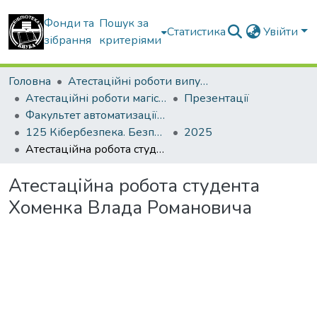
Фонди та
Пошук за
Статистика
Увійти
зібрання
критеріями
Головна
Атестаційні роботи випускників
Атестаційні роботи магістрів
Презентації
Факультет автоматизації і інформаційних технологій
125 Кібербезпека. Безпека інформаційних і комунікаційних систем
2025
Атестаційна робота студента Хоменка Влада Романовича
Атестаційна робота студента
Хоменка Влада Романовича