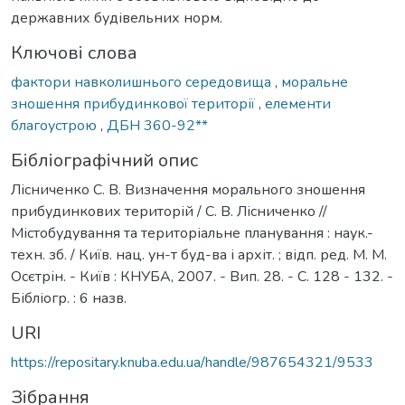
державних будівельних норм.
Ключові слова
фактори навколишнього середовища
,
моральне
зношення прибудинкової території
,
елементи
благоустрою
,
ДБН 360-92**
Бібліографічний опис
Лісниченко С. В. Визначення морального зношення
прибудинкових територій / С. В. Лісниченко //
Містобудування та територіальне планування : наук.-
техн. зб. / Київ. нац. ун-т буд-ва і архіт. ; відп. ред. М. М.
Осєтрін. - Київ : КНУБА, 2007. - Вип. 28. - С. 128 - 132. -
Бібліогр. : 6 назв.
URI
https://repositary.knuba.edu.ua/handle/987654321/9533
Зібрання