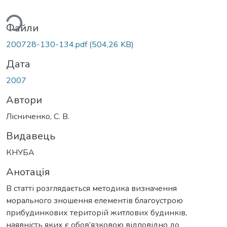
ься...
Файли
200728-130-134.pdf
(504,26 KB)
Дата
2007
Автори
Лісниченко, С. В.
Видавець
КНУБА
Анотація
В статті розглядається методика визначення
морального зношення елементів благоустрою
прибудинкових територій житлових будинків,
наявність яких є обов’язковою відповідно до