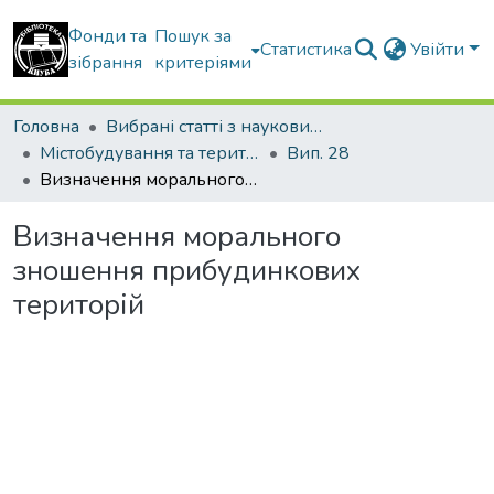
Фонди та
Пошук за
Статистика
Увійти
зібрання
критеріями
Головна
Вибрані статті з наукових збірників КНУБА
Містобудування та територіальне планування
Вип. 28
Визначення морального зношення прибудинкових територій
Визначення морального
зношення прибудинкових
територій