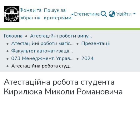
Фонди та
Пошук за
Статистика
Увійти
зібрання
критеріями
Головна
Атестаційні роботи випускників
Атестаційні роботи магістрів
Презентації
Факультет автоматизації і інформаційних технологій
073 Менеджмент. Управління проектами
2024
Атестаційна робота студента Кирилюка Миколи Романовича
Атестаційна робота студента
Кирилюка Миколи Романовича