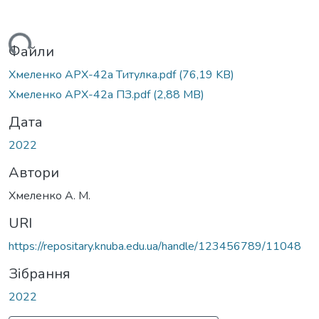
антажиться...
Файли
Хмеленко АРХ-42а Титулка.pdf
(76,19 KB)
Хмеленко АРХ-42а ПЗ.pdf
(2,88 MB)
Дата
2022
Автори
Хмеленко А. М.
URI
https://repositary.knuba.edu.ua/handle/123456789/11048
Зібрання
2022