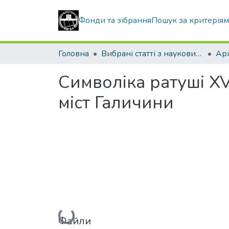
Фонди та зібрання
Пошук за критерія
Головна
Вибрані статті з наукових збірників КНУБА
Символіка ратуші XVI
міст Галичини
Вантажиться...
Файли