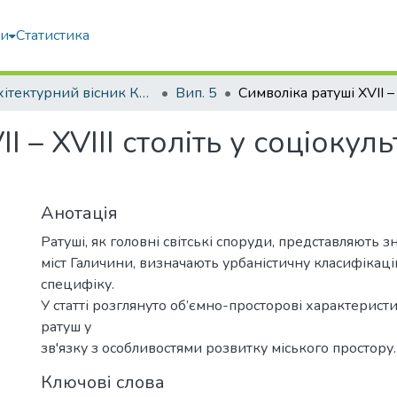
ми
Статистика
Архітектурний вісник КНУБА
Вип. 5
I – XVIII століть у соціоку
Анотація
Ратуші, як головні світські споруди, представляють з
міст Галичини, визначають урбаністичну класифікаці
специфіку.
У статті розглянуто об’ємно-просторові характерист
ратуш у
зв'язку з особливостями розвитку міського простору.
Ключові слова