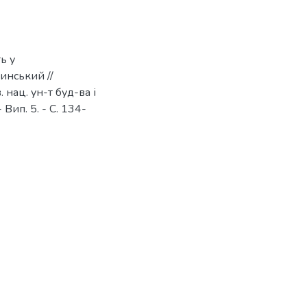
ь у
чинський //
 нац. ун-т буд-ва і
- Вип. 5. - С. 134-