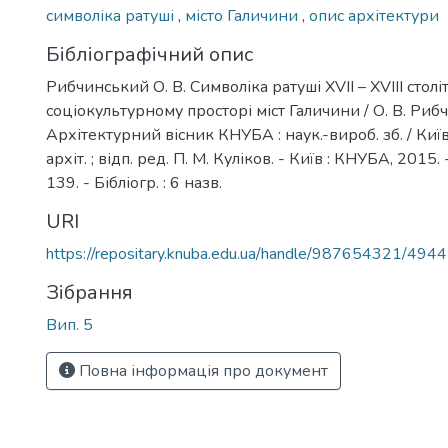
символіка ратуші
,
місто Галичини
,
опис архітектури
Бібліографічний опис
Рибчинський О. В. Символіка ратуші XVII – XVIII століт
соціокультурному просторі міст Галичини / О. В. Риб
Архітектурний вісник КНУБА : наук.-вироб. зб. / Київ.
архіт. ; відп. ред. П. М. Куліков. - Київ : КНУБА, 2015. 
139. - Бібліогр. : 6 назв.
URI
https://repositary.knuba.edu.ua/handle/987654321/4944
Зібрання
Вип. 5
Повна інформація про документ