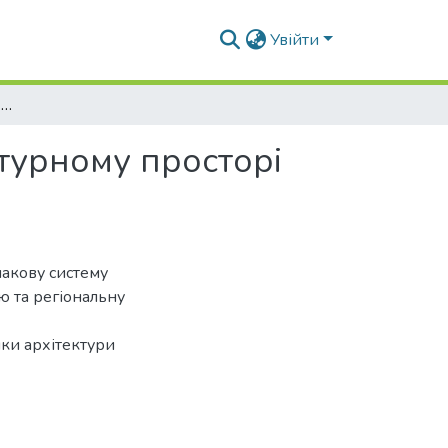
Увійти
Символіка ратуші XVII – XVIII століть у соціокультурному просторі міст Галичини
льтурному просторі
накову систему
ю та регіональну
ики архітектури