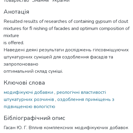
Товариство "Знання" України
Анотація
Resulted results of researches of containing gypsum of clout
mixtures for ﬁ nishing of facades and optimum composition of
mixture
is offered.
Наведені деякі результати досліджень гіпсовміщуючих
штукатурних сумішей для оздоблення фасадів та
запропоновано
оптимальний склад суміші.
Ключові слова
модифікуючі добавки
,
реологічні властивості
штукатурних розчинів
,
оздоблення приміщень з
підвищеною вологістю
Бібліографічний опис
Гасан Ю. Г. Вплив комплексних модифікуючих добавок