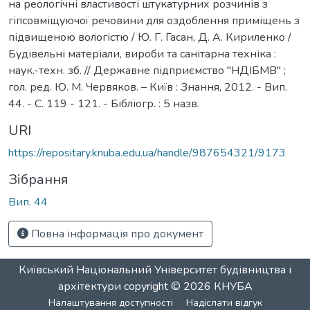
на реологічні властивості штукатурних розчинів з
гіпсовміщуючої речовини для оздоблення приміщень з
підвищеною вологістю / Ю. Г. Гасан, Д. А. Кириленко /
Будівельні матеріали, вироби та санітарна техніка :
наук.-техн. зб. // Державне підприємство "НДІБМВ" ;
гол. ред. Ю. М. Червяков. – Київ : Знання, 2012. - Вип.
44. - С. 119 - 121. - Бібліогр. : 5 назв.
URI
https://repositary.knuba.edu.ua/handle/987654321/9173
Зібрання
Вип. 44
Повна інформація про документ
Київський Національний Університет будівництва і
архітектури
copyright © 2026
КНУБА
Налаштування доступності
Надіслати відгук