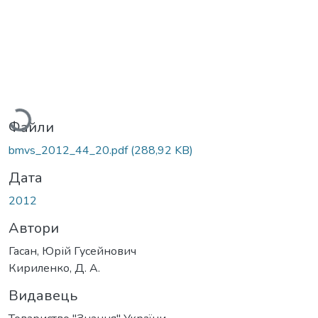
антажиться...
Файли
bmvs_2012_44_20.pdf
(288,92 KB)
Дата
2012
Автори
Гасан, Юрій Гусейнович
Кириленко, Д. А.
Видавець