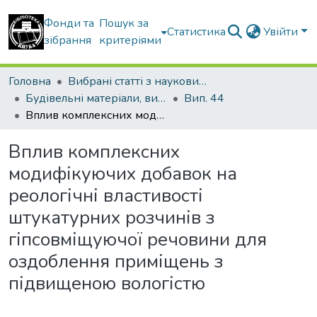
Фонди та
Пошук за
Статистика
Увійти
зібрання
критеріями
Головна
Вибрані статті з наукових збірників КНУБА
Будівельні матеріали, вироби та санітарна техніка
Вип. 44
Вплив комплексних модифікуючих добавок на реологічні властивості штукатурних розчинів з гіпсовміщуючої речовини для оздоблення приміщень з підвищеною вологістю
Вплив комплексних
модифікуючих добавок на
реологічні властивості
штукатурних розчинів з
гіпсовміщуючої речовини для
оздоблення приміщень з
підвищеною вологістю