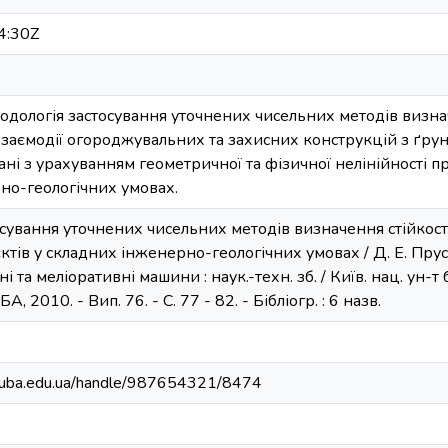
4:30Z
одологія застосування уточнених чисельних методів визна
взаємодії огороджувальних та захисних конструкцій з ґру
ні з урахуванням геометричної та фізичної нелінійності пр
но-геологічних умовах.
осування уточнених чисельних методів визначення стійкост
ктів у складних інженерно-геологічних умовах / Д. Е. Прусов
 та меліоративні машини : наук.-техн. зб. / Київ. нац. ун-т буд
А, 2010. - Вип. 76. - С. 77 - 82. - Бібліогр. : 6 назв.
.knuba.edu.ua/handle/987654321/8474