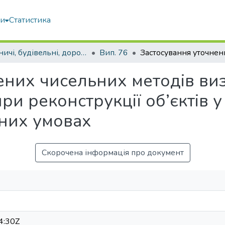
ми
Статистика
Гірничі, будівельні, дорожні та меліоративні машини
Вип. 76
них чисельних методів виз
ри реконструкції об’єктів 
них умовах
Скорочена інформація про документ
4:30Z