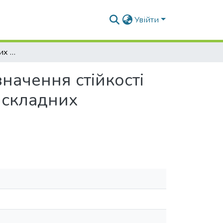
Увійти
Застосування уточнених чисельних методів визначення стійкості ґрунтового масиву при реконструкції об’єктів у складних інженерно-геологічних умовах
начення стійкості
у складних