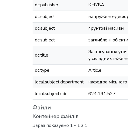
dc.publisher
КНУБА
dc.subject
напружено-дефор
dc.subject
ґрунтові масиви
dc.subject
заглиблені об’єкт
Застосування уточ
dc.title
у складних інжен
dc.type
Article
local.subject.department
кафедра міського
local.subject.udc
624.131.537
Файли
Контейнер файлів
Зараз показуємо
1 - 1 з 1