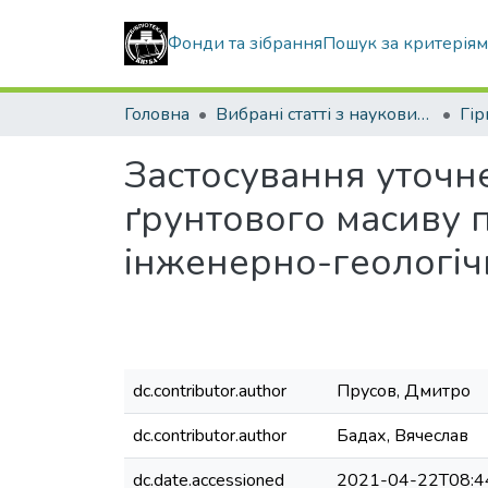
Фонди та зібрання
Пошук за критерія
Головна
Вибрані статті з наукових збірників КНУБА
Застосування уточне
ґрунтового масиву п
інженерно-геологіч
dc.contributor.author
Прусов, Дмитро
dc.contributor.author
Бадах, Вячеслав
dc.date.accessioned
2021-04-22T08:4