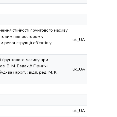
чення стійкості ґрунтового масиву
нтовим півпростором у
uk_UA
и реконструкції об’єктів у
і ґрунтового масиву при
, В. М. Бадах // Гірничі,
uk_UA
-ва і архіт. ; відп. ред. М. К.
uk_UA