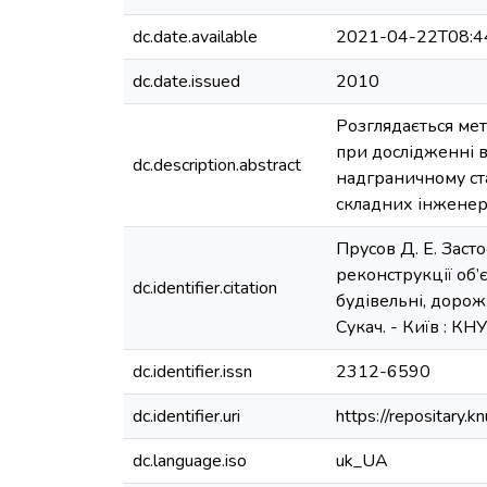
dc.date.available
2021-04-22T08:4
dc.date.issued
2010
Розглядається мет
при дослідженні 
dc.description.abstract
надграничному ста
складних інженер
Прусов Д. Е. Заст
реконструкції об’є
dc.identifier.citation
будівельні, дорожні
Сукач. - Київ : КНУБ
dc.identifier.issn
2312-6590
dc.identifier.uri
https://repositary
dc.language.iso
uk_UA