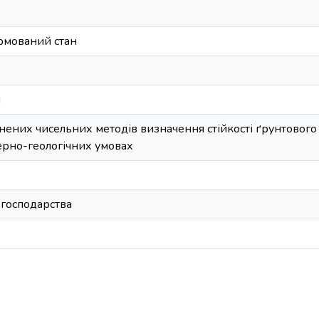
мований стан
и
нених чисельних методів визначення стійкості ґрунтового 
ерно-геологічних умовах
 господарства