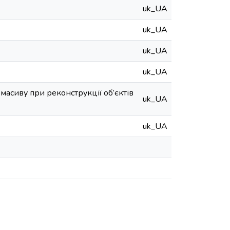
uk_UA
uk_UA
uk_UA
uk_UA
масиву при реконструкції об’єктів
uk_UA
uk_UA