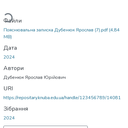
ься...
Файли
Пояснювальна записка Дубенюк Ярослав (7).pdf
(4,84
MB)
Дата
2024
Автори
Дубенюк Ярослав Юрійович
URI
https://repositary.knuba.edu.ua/handle/123456789/14081
Зібрання
2024