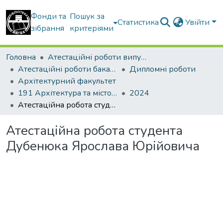
Фонди та
Пошук за
Статистика
Увійти
зібрання
критеріями
Головна
Атестаційні роботи випускників
Атестаційні роботи бакалаврів
Дипломні роботи
Архітектурний факультет
191 Архітектура та містобудування
2024
Атестаційна робота студента Дубенюка Ярослава Юрійовича
Атестаційна робота студента
Дубенюка Ярослава Юрійовича