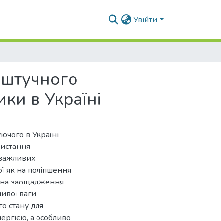
Увійти
 штучного
ки в Україні
ючого в Україні
ристання
 важливих
ої як на поліпшення
і на заощадження
ивої ваги
о стану для
ергією, а особливо