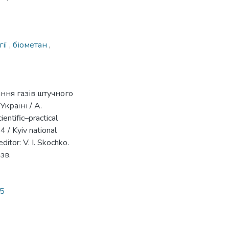
гії
,
біометан
,
ння газів штучного
раїні / А.
entific–practical
 / Kyiv national
ditor: V. I. Skochko.
зв.
35