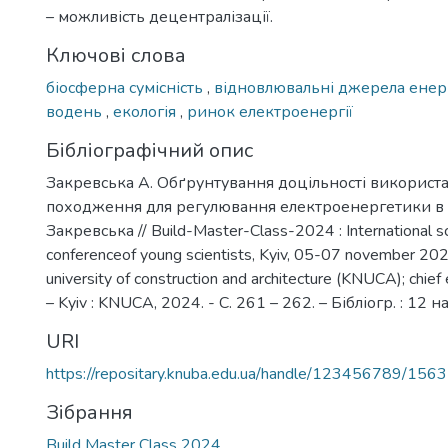
– можливість децентралізації.
Ключові слова
біосферна сумісність
,
відновлювальні джерела енер
водень
,
екологія
,
ринок електроенергії
Бібліографічний опис
Закревська А. Обґрунтування доцільності використа
походження для регулювання електроенергетики в Ук
Закревська // Build-Master-Class-2024 : International sci
conferenceof young scientists, Kyiv, 05-07 november 2024
university of construction and architecture (KNUCA); chief e
– Kyiv : KNUCA, 2024. - С. 261 – 262. – Бібліогр. : 12 на
URI
https://repositary.knuba.edu.ua/handle/123456789/156
Зібрання
Build Master Class 2024