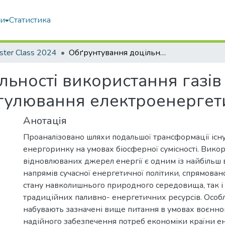
ми
Статистика
ster Class 2024
Обґрунтування доцільності використання газів штучного походження для регулювання електроенергетики в Україні
льності використання газів
улювання електроенергети
Анотація
Проаналізовано шляхи подальшої трансформації існу
енергоринку на умовах біосферної сумісності. Вико
відновлюваних джерел енергії є одним із найбільш
напрямів сучасної енергетичної політики, спрямован
стану навколишнього природного середовища, так 
традиційних паливно- енергетичних ресурсів. Особл
набувають зазначені вище питання в умовах воєнног
надійного забезпечення потреб економіки країни ен