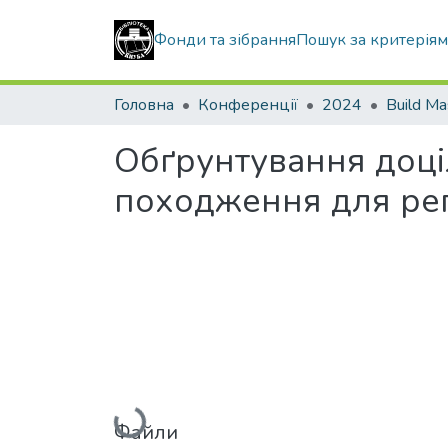
Фонди та зібрання
Пошук за критерія
Головна
Конференції
2024
Build Ma
Обґрунтування доці
походження для рег
Вантажиться...
Файли