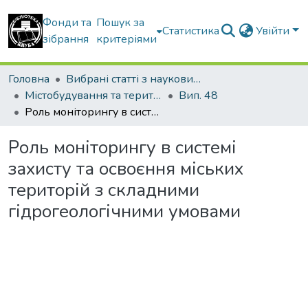
Фонди та
Пошук за
Статистика
Увійти
зібрання
критеріями
Головна
Вибрані статті з наукових збірників КНУБА
Містобудування та територіальне планування
Вип. 48
Роль моніторингу в системі захисту та освоєння міських територій з складними гідрогеологічними умовами
Роль моніторингу в системі
захисту та освоєння міських
територій з складними
гідрогеологічними умовами