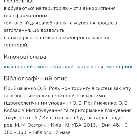
процесів, що
відбуваються на територіях міст з використання
геоінформаційних
технологій для запобігання та усунення процесів
затоплення, що дозволить
підняти рівень та якість інженерного захисту
територій.
Ключові слова
інженерний захист територій
,
затоплення
,
моніторинг
Бібліографічний опис
Приймаченко О. В. Роль моніторингу в системі захисту
та освоєння міських територій з складними
гідрогеологічними умовами / О. В. Приймаченко, О. В.
Кобзар // Містобудування та територіальне планування
: наук.-техн. зб. / Київ. нац. ун-т буд-ва і архіт. ; відп.
ред. М. М. Осєтрін. - Київ : КНУБА, 2013. - Вип. 48. - С.
359 - 363. – Бібліогр. : 7 назв.