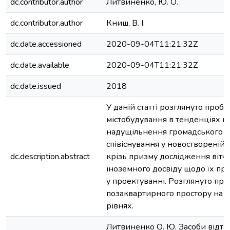
dc.contributor.author
Литвиненко, Ю. О.
dc.contributor.author
Книш, В. І.
dc.date.accessioned
2020-09-04T11:21:32Z
dc.date.available
2020-09-04T11:21:32Z
dc.date.issued
2018
У даній статті розглянуто проб
містобудування в тенденціях ц
надущільнення громадського п
співіснування у новоствореній 
dc.description.abstract
крізь призму дослідження вітч
іноземного досвіду щодо їх пр
у проектуванні. Розглянуто п
позаквартирного простору на 
рівнях.
Литвиненко О. Ю. Засоби відтв