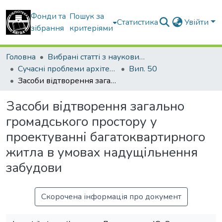
Фонди та
Пошук за
Статистика
Увійти
зібрання
критеріями
Головна
Вибрані статті з наукових збірників КНУБА
Сучасні проблеми архітектури та містобудування
Вип. 50
Засоби відтворення загально громадського простору у проектуванні багатоквартирного житла в умовах надущільнення забудови
Засоби відтворення загально
громадського простору у
проектуванні багатоквартирного
житла в умовах надущільнення
забудови
Скорочена інформація про документ