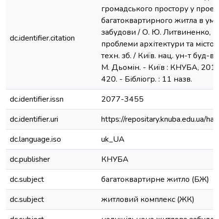
громадського простору у проек
багатоквартирного житла в ум
забудови / О. Ю. Литвиненко, В. 
dc.identifier.citation
проблеми архітектури та містоб
техн. зб. / Київ. нац. ун-т буд-ва 
М. Дьомін. - Київ : КНУБА, 2018.
420. - Бібліогр. : 11 назв.
dc.identifier.issn
2077-3455
dc.identifier.uri
https://repositary.knuba.edu.ua
dc.language.iso
uk_UA
dc.publisher
КНУБА
dc.subject
багатоквартирне житло (БЖ)
dc.subject
житловий комплекс (ЖК)