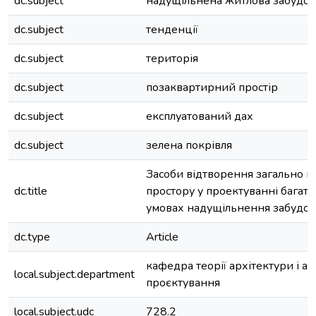
dc.subject
надущільнена житлова забудов
dc.subject
тенденції
dc.subject
територія
dc.subject
позаквартирний простір
dc.subject
експлуатований дах
dc.subject
зелена покрівля
Засоби відтворення загально г
dc.title
простору у проектуванні багат
умовах надущільнення забудо
dc.type
Article
кафедра теорії архітектури і а
local.subject.department
проєктування
local.subject.udc
728.2