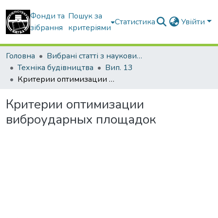
Фонди та
Пошук за
Статистика
Увійти
зібрання
критеріями
Головна
Вибрані статті з наукових збірників КНУБА
Техніка будівництва
Вип. 13
Критерии оптимизации виброударных площадок
Критерии оптимизации
виброударных площадок
Вантажиться...