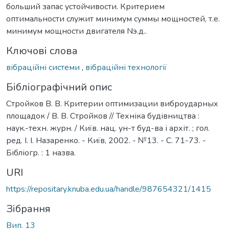
больший запас устойчивости. Критерием
оптимальности служит минимум суммы мощностей, т.е.
минимум мощности двигателя Nэ.д..
Ключові слова
вібраційні системи
,
вібраційні технології
Бібліографічний опис
Стройков В. В. Критерии оптимизации виброударных
площадок / В. В. Стройков // Техніка будівництва :
наук.-техн. журн. / Київ. нац. ун-т буд-ва і архіт. ; гол.
ред. І. І. Назаренко. - Київ, 2002. - №13. - С. 71-73. -
Бібліогр. : 1 назва.
URI
https://repositary.knuba.edu.ua/handle/987654321/1415
Зібрання
Вип. 13