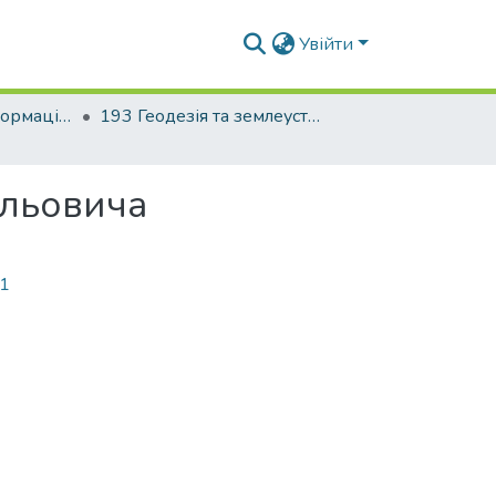
Увійти
Факультет геоінформаційних систем та управління територіями
193 Геодезія та землеустрій. Геоінформаційні системи і технології
ильовича
01