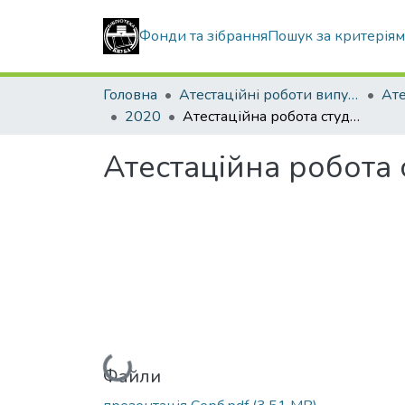
Фонди та зібрання
Пошук за критерія
Головна
Атестаційні роботи випускників
2020
Атестаційна робота студента Серб Романа Васильовича
Атестаційна робота
Вантажиться...
Файли