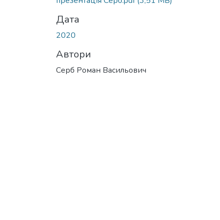
презентація Серб.pdf
(3,51 MB)
Дата
2020
Автори
Серб Роман Васильович