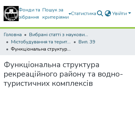
Фонди та
Пошук за
Статистика
Увійти
зібрання
критеріями
Головна
Вибрані статті з наукових збірників КНУБА
Містобудування та територіальне планування
Вип. 39
Функціональна структура рекреаційного району та водно-туристичних комплексів
Функціональна структура
рекреаційного району та водно-
туристичних комплексів