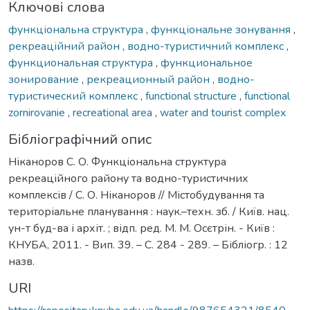
Ключові слова
функціональна структура
,
функціональне зонування
,
рекреаційний район
,
водно-туристичний комплекс
,
функциональная структура
,
функциональное
зонирование
,
рекреационный район
,
водно-
туристический комплекс
,
functional structure
,
functional
zornirovanie
,
recreational area
,
water and tourist complex
Бібліографічний опис
Ніканоров С. О. Функціональна структура
рекреаційного району та водно-туристичних
комплексів / С. О. Ніканоров // Містобудування та
територіальне планування : наук.–техн. зб. / Київ. нац.
ун-т буд-ва і архіт. ; відп. ред. М. М. Осєтрін. - Київ :
КНУБА, 2011. - Вип. 39. – С. 284 - 289. – Бібліогр. : 12
назв.
URI