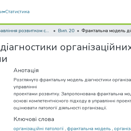
ми
Статистика
Управління розвитком складних систем
Вип. 20
діагностики організаційних
ми
Анотація
Розглянуто фрактальну модель діагностики організа
управлінні
проектами розвитку. Запропонована фрактальна мод
основі компетентнісного підходу в управлінні проек
оцінювати патології діяльності організації.
Ключові слова
організаційні патології
,
фрактальна модель
,
організ