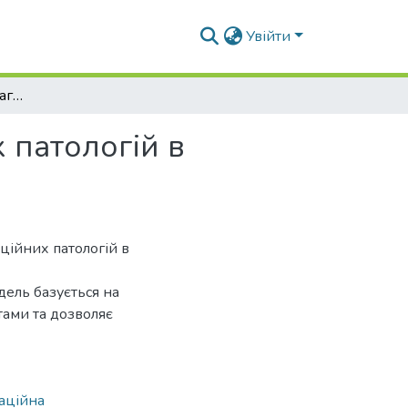
Увійти
Фрактальна модель діагностики організаційних патологій в управлінні проектами
 патологій в
ційних патологій в
ель базується на
тами та дозволяє
аційна