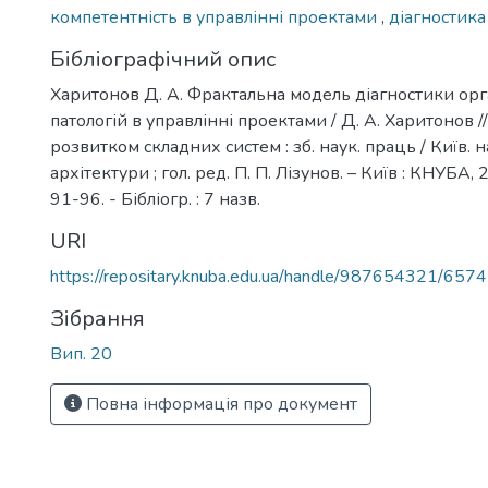
компетентність в управлінні проектами
,
діагностика
Бібліографічний опис
Харитонов Д. А. Фрактальна модель діагностики ор
патологій в управлінні проектами / Д. А. Харитонов /
розвитком складних систем : зб. наук. праць / Київ. на
архітектури ; гол. ред. П. П. Лізунов. – Київ : КНУБА, 
91-96. - Бібліогр. : 7 назв.
URI
https://repositary.knuba.edu.ua/handle/987654321/6574
Зібрання
Вип. 20
Повна інформація про документ