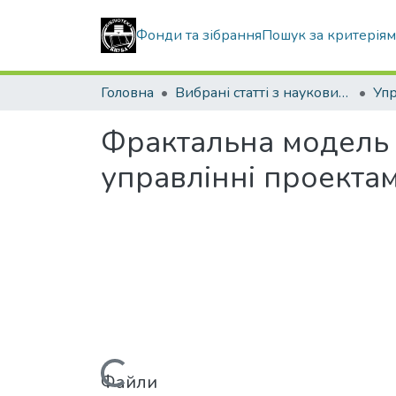
Фонди та зібрання
Пошук за критерія
Головна
Вибрані статті з наукових збірників КНУБА
Фрактальна модель 
управлінні проекта
Файли