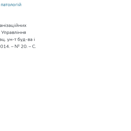
 патологій
ганізаційних
/ Управління
ц. ун-т буд-ва і
2014. – № 20. – С.