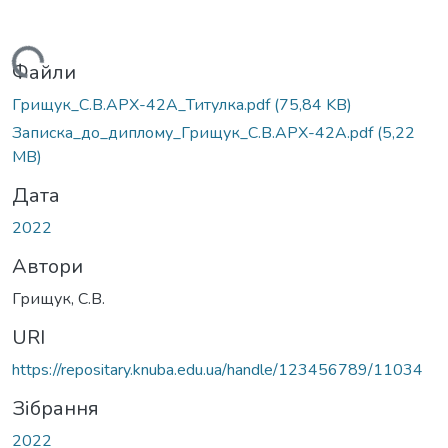
Вантажиться...
Файли
Грищук_С.В.АРХ-42А_Титулка.pdf
(75,84 KB)
Записка_до_диплому_Грищук_С.В.АРХ-42А.pdf
(5,22
MB)
Дата
2022
Автори
Грищук, С.В.
URI
https://repositary.knuba.edu.ua/handle/123456789/11034
Зібрання
2022