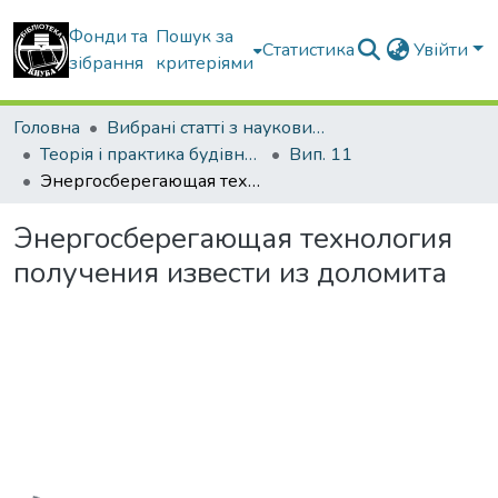
Фонди та
Пошук за
Статистика
Увійти
зібрання
критеріями
Головна
Вибрані статті з наукових збірників КНУБА
Теорія і практика будівництва
Вип. 11
Энергосберегающая технология получения извести из доломита
Энергосберегающая технология
получения извести из доломита
Вантажиться...