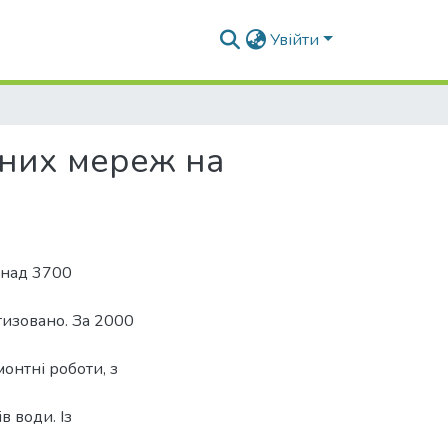
Увійти
дних мереж на
онад 3700
тизовано. За 2000
онтні роботи, з
в води. Із