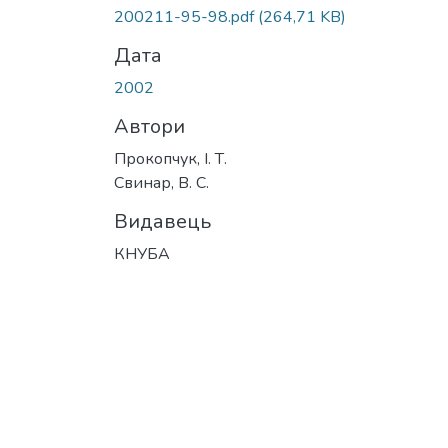
200211-95-98.pdf
(264,71 KB)
Дата
2002
Автори
Прокопчук, І. Т.
Свинар, В. С.
Видавець
КНУБА