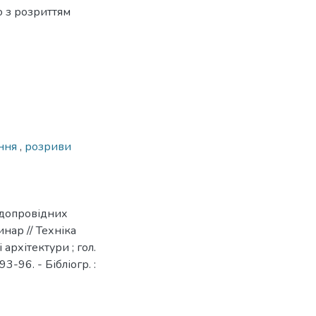
о з розриттям
ення
,
розриви
водопровідних
инар // Техніка
 архітектури ; гол.
93-96. - Бібліогр. :