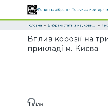
Фонди та зібрання
Пошук за критерія
Головна
Вибрані статті з наукових збірників КНУБА
Тех
Вплив корозії на т
прикладі м. Києва
Вантажиться...
Файли