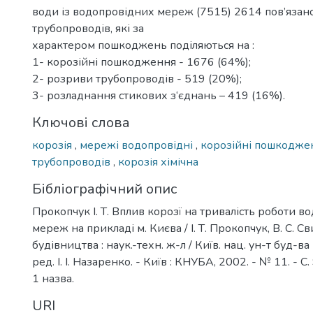
води із водопровідних мереж (7515) 2614 пов’язан
трубопроводів, які за
характером пошкоджень поділяються на :
1- корозійні пошкодження - 1676 (64%);
2- розриви трубопроводів - 519 (20%);
3- розладнання стикових з‘єднань – 419 (16%).
Ключові слова
корозія
,
мережі водопровідні
,
корозійні пошкодж
трубопроводів
,
корозія хімічна
Бібліографічний опис
Прокопчук І. Т. Вплив корозї на тривалість роботи 
мереж на прикладі м. Києва / І. Т. Прокопчук, В. С. Св
будівництва : наук.-техн. ж-л / Київ. нац. ун-т буд-ва і
ред. І. І. Назаренко. - Київ : КНУБА, 2002. - № 11. - С. 
1 назва.
URI