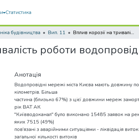
ми
Статистика
ніка будівництва
Вип. 11
Вплив корозії на тривалість роботи водопровідних мереж на прикладі м. Києва
ривалість роботи водопрові
Анотація
Водопровідні мережі міста Києва мають довжину п
кілометрів. Більша
частина (близько 67%) з цієї довжини мереж замор
рік ВАТ АК
"Київводоканал" було виконано 15485 заявок на рем
яких 7515 (49%)
пов’язані з аварійними ситуаціями - ліквідація витокі
загальної кількості витоків