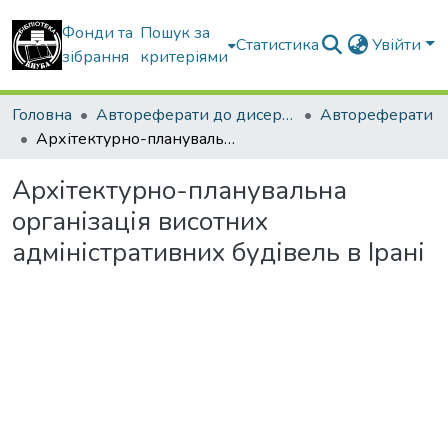
Фонди та
Пошук за
Статистика
Увійти
зібрання
критеріями
Головна
Автореферати до дисертацій
Автореферати
Архітектурно-планувальна організація висотних адміністративних будівель в Ірані
Архітектурно-планувальна
організація висотних
адміністративних будівель в Ірані
ться...