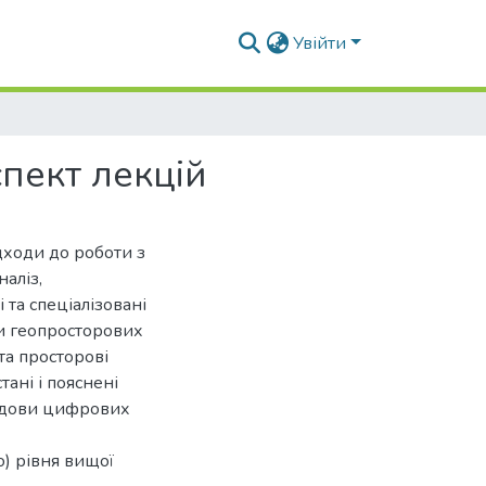
Увійти
спект лекцій
дходи до роботи з
аліз,
 та спеціалізовані
ми геопросторових
та просторові
тані і пояснені
будови цифрових
) рівня вищої