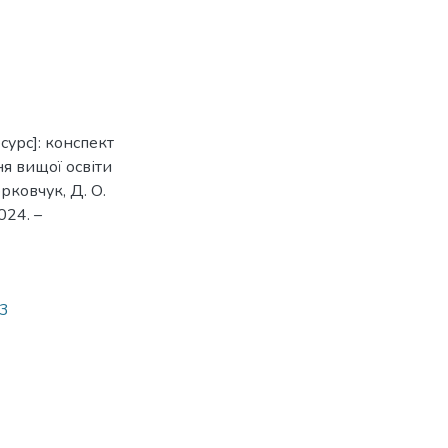
сурс]: конспект
ня вищої освіти
орковчук, Д. О.
024. –
23