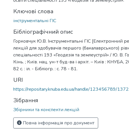
освіти спеціальності 193 «Геодезія та землеустрій».
Ключові слова
інструментальні ГІС
Бібліографічний опис
Горковчук Ю.В. Інструментальні ГІС [Електронний ре
лекцій для здобувачів першого (бакалаврського) рів
спеціальності 193 «Геодезія та землеустрій» / Ю. В. Г
Кінь. ; Київ. нац. ун-т буд-ва і архіт. – Київ : КНУБА, 2
82 с. : іл. - Бібліогр. : с. 78 - 81.
URI
https://repositary.knuba.edu.ua/handle/123456789/137
Зібрання
Збірники та конспекти лекцій
Повна інформація про документ