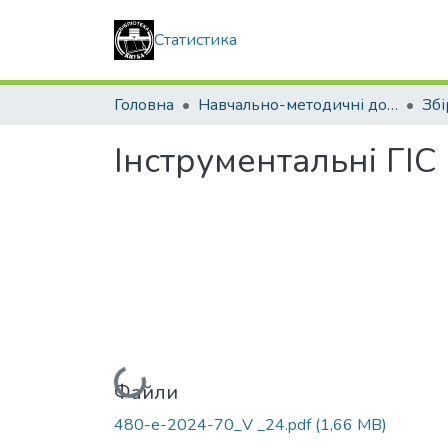
Статистика
Головна
Навчально-методичні документи
Інструментальні ГІС
Вантажиться...
Файли
480-е-2024-70_V _24.pdf
(1,66 MB)