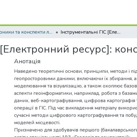
Збірники та конспекти лекцій
Інструментальні ГІС [Електронний ресурс]: конспект лекцій
 [Електронний ресурс]: кон
Анотація
Наведено теоретичні основи, принципи, методи і пі
геопросторовими даними, включаючи їх збирання, ан
моделювання та візуалізацію, а також охоплює базові
аспекти геоінформатики, наприклад, робота з база
даних, веб-картографування, цифрова картографія 
операції в ГІС. Під час викладення матеріалу викорис
сучасні методи цифрового картографування та по
моделей місцевості.
Призначено для здобувачів першого (бакалаврського